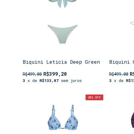
Biquini Leticia Deep Green
Biquini 
R$399,20
R
R$499,00
R$499,00
3
x de
R$133,07
sem juros
3
x de
R$1
20
% OFF