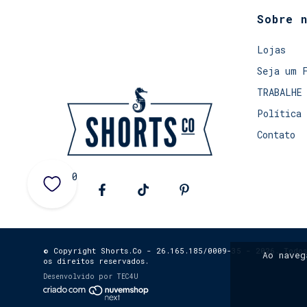
Sobre 
Lojas
Seja um 
TRABALHE
Política 
Contato
0
© Copyright Shorts.Co - 26.165.185/0009-35 - 2026. Todos
Ao nave
os direitos reservados.
Desenvolvido por
TEC4U