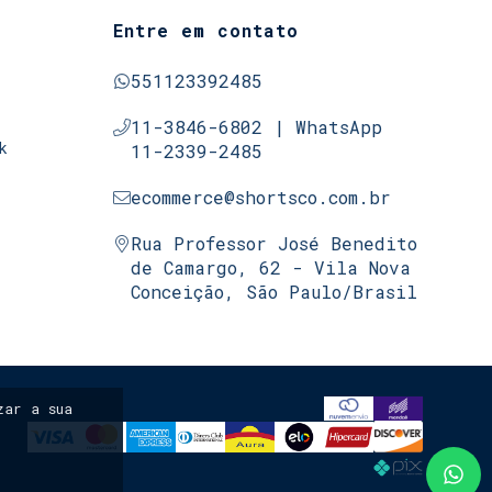
Entre em contato
551123392485
11-3846-6802 | WhatsApp
k
11-2339-2485
ecommerce@shortsco.com.br
Rua Professor José Benedito
de Camargo, 62 - Vila Nova
Conceição, São Paulo/Brasil
ar a sua