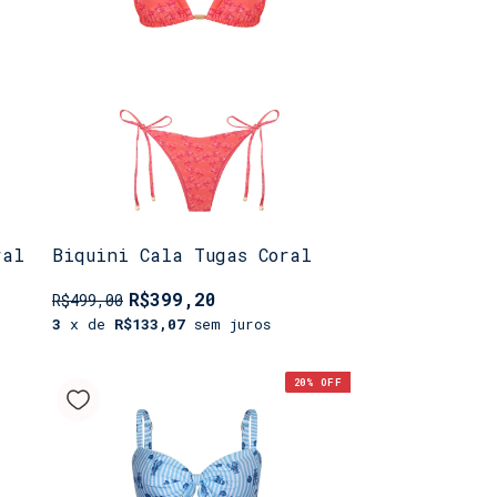
ral
Biquini Cala Tugas Coral
R$399,20
R$499,00
3
x de
R$133,07
sem juros
20
% OFF