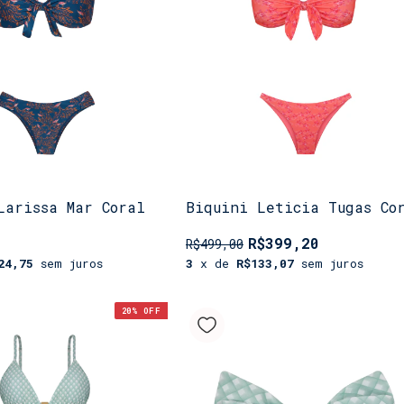
Larissa Mar Coral
Biquini Leticia Tugas Co
R$399,20
R$499,00
24,75
sem juros
3
x de
R$133,07
sem juros
20
% OFF