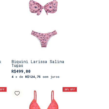
s
Biquini Larissa Salina
Tugas
R$499,00
4
x de
R$124,75
sem juros
OFF
20
% OFF