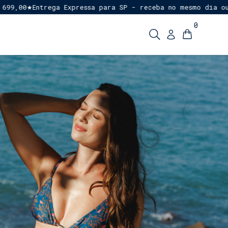
0
Entrega Expressa para SP - receba no mesmo dia ou em at
★
0