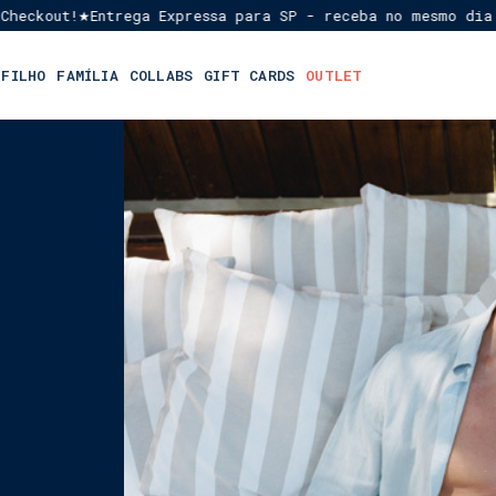
kout!
Entrega Expressa para SP - receba no mesmo dia ou e
★
 FILHO
FAMÍLIA
COLLABS
GIFT CARDS
OUTLET