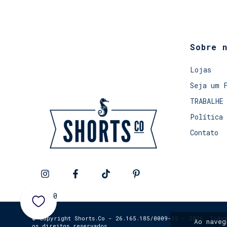
Sobre 
Lojas
Seja um 
TRABALHE
Política 
Contato
0
© Copyright Shorts.Co - 26.165.185/0009-35 - 2026. Todos
Ao nave
os direitos reservados.