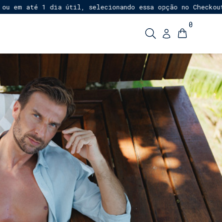
m até 1 dia útil, selecionando essa opção no Checkout!
E
★
0