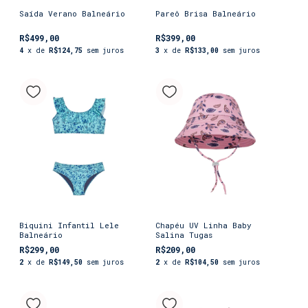
Saída Verano Balneário
Pareô Brisa Balneário
R$499,00
R$399,00
4
x de
R$124,75
sem juros
3
x de
R$133,00
sem juros
Biquini Infantil Lele
Chapéu UV Linha Baby
Balneário
Salina Tugas
R$299,00
R$209,00
2
x de
R$149,50
sem juros
2
x de
R$104,50
sem juros