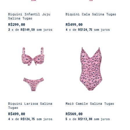
Biquini Infantil Juju
Biquini Cala Salina Tugas
Salina Tugas
R$299,00
R$499,00
2
x de
R$149,50
sem juros
4
x de
R$124,75
sem juros
Biquini Larissa Salina
Maiô Camile Salina Tugas
Tugas
R$499,00
R$569,00
4
x de
R$124,75
sem juros
5
x de
R$113,80
sem juros