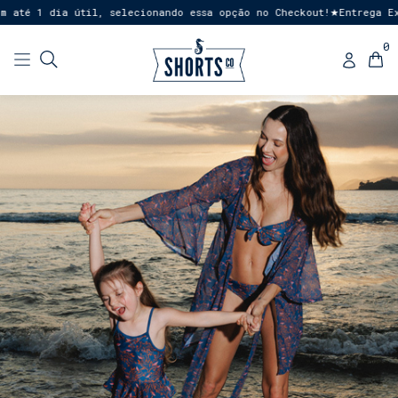
té 1 dia útil, selecionando essa opção no Checkout!
Entrega Expre
★
0