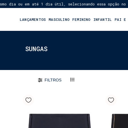
mo dia ou em até 1 dia útil, selecionando essa opção no C
LANÇAMENTOS
MASCULINO
FEMININO
INFANTIL
PAI E
SUNGAS
FILTROS