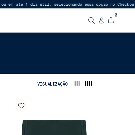
u em até 1 dia útil, selecionando essa opção no Checkout!
0
VISUALIZAÇÃO: