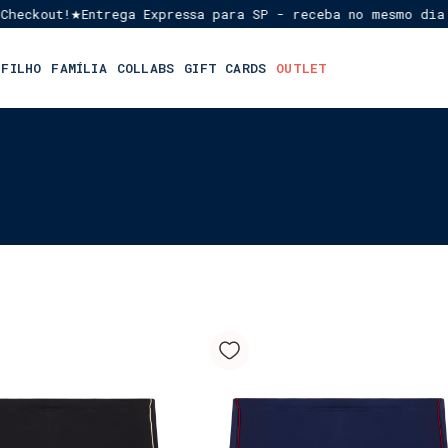
heckout!
Entrega Expressa para SP - receba no mesmo dia o
★
 FILHO
FAMÍLIA
COLLABS
GIFT CARDS
OUTLET