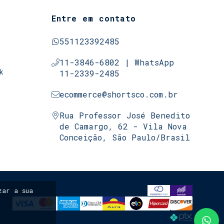
Entre em contato
551123392485
11-3846-6802 | WhatsApp
k
11-2339-2485
ecommerce@shortsco.com.br
Rua Professor José Benedito
de Camargo, 62 - Vila Nova
Conceição, São Paulo/Brasil
ar a sua