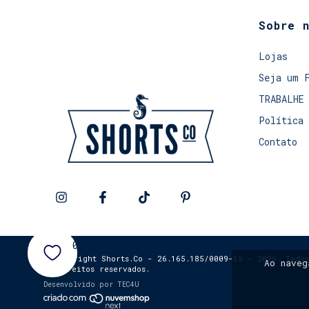
Sobre 
Lojas
Seja um 
TRABALHE
Política 
Contato
0
© Copyright Shorts.Co - 26.165.185/0009-35 - 2026. Todos
Ao nave
os direitos reservados.
Desenvolvido por
TEC4U