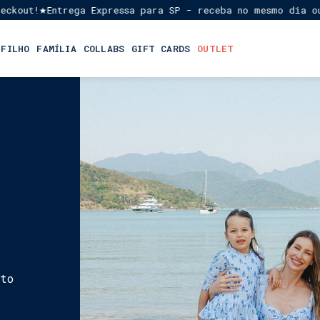
ut!
Entrega Expressa para SP - receba no mesmo dia ou em 
★
 FILHO
FAMÍLIA
COLLABS
GIFT CARDS
OUTLET
to