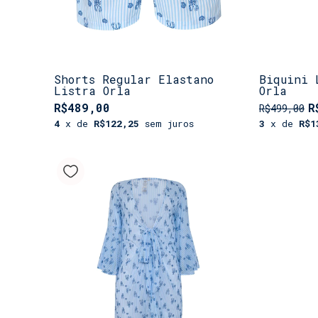
Shorts Regular Elastano
Biquini 
Listra Orla
Orla
R$489,00
R
R$499,00
4
x de
R$122,25
sem juros
3
x de
R$1