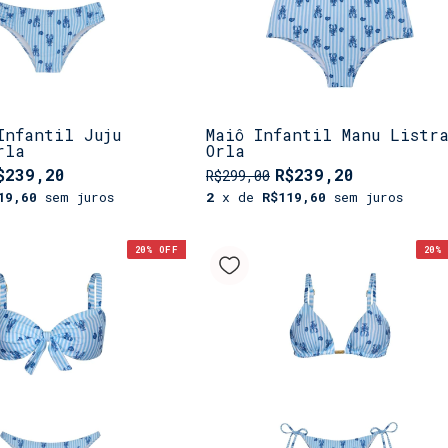
Infantil Juju
Maiô Infantil Manu Listr
rla
Orla
$239,20
R$239,20
R$299,00
19,60
sem juros
2
x de
R$119,60
sem juros
20
% OFF
20
% 