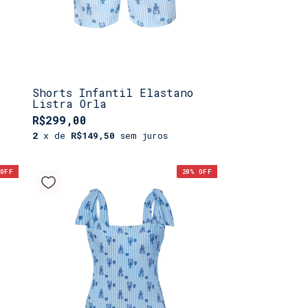
a
Shorts Infantil Elastano
Listra Orla
R$299,00
2
x de
R$149,50
sem juros
OFF
20
% OFF