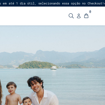
até 1 dia útil, selecionando essa opção no Checkout!
Ent
★
0