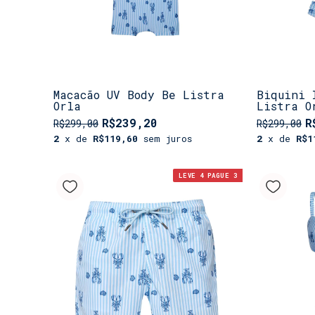
Macacão UV Body Be Listra
Biquini 
Orla
Listra O
R$239,20
R
R$299,00
R$299,00
2
x de
R$119,60
sem juros
2
x de
R$1
LEVE 4 PAGUE 3