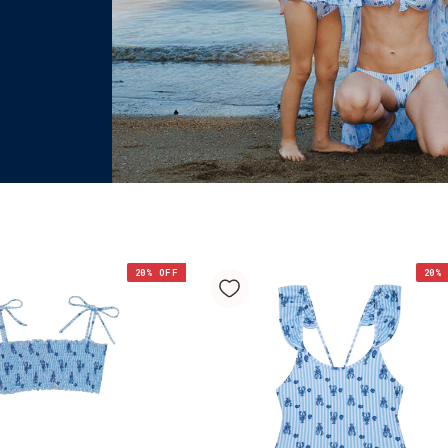
20
% OFF
20
% 