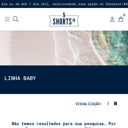
dia ou em até 1 dia útil, selecionando essa opção no Checkout!
E
★
0
LINHA BABY
VISUALIZAÇÃO:
Não temos resultados para sua pesquisa. Por