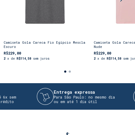
Camiseta Gola Careca Fio Egípcio Mescla
Camiseta Gola Carec
Escuro
Nude
R$229,00
R$229,00
2
x de
R$114,50
sem juros
2
x de
R$114,50
sem ju
Entrega expressa
 sem
Para São Paulo: no mesmo dia
ito
ou em até 1 dia útil