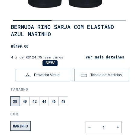
INÍCIO
BERMUDA RINO SARJA COM ELASTANO
•
AZUL MARINHO
MASCULINO
•
MASCULINO
R$499,00
•
SHORTS
Ver mais detalhes
4
x de
R$124,75
sem juros
•
NOVO
NEW
BERMUDAS
•
SARJA
Provador Virtual
Tabela de Medidas
TAMANHO
38
40
42
44
46
48
COR
MARINHO