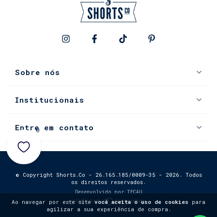
Sobre nós
Institucionais
Entre em contato
0
© Copyright Shorts.Co - 26.165.185/0009-35 - 2026. Todos
os direitos reservados.
Desenvolvido por
TEC4U
Ao navegar por este site
você aceita o uso de cookies
para
agilizar a sua experiência de compra.