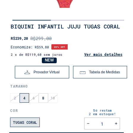
INÍCIO
BIQUINI INFANTIL JUJU TUGAS CORAL
•
FEMININO
R$299,00
R$239,20
• MÃE
E
Economize:
R$59,80
20
% OFF
FILHA
Ver mais detalhes
2
x de
R$119,60
sem juros
NOVO
NEW
Provador Virtual
Tabela de Medidas
TAMANHO
2
4
6
8
10
COR
Só restam
2
em estoque!
TUGAS CORAL