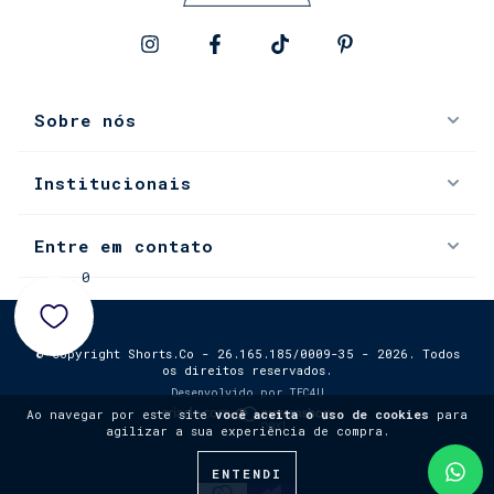
Sobre nós
Institucionais
Entre em contato
0
© Copyright Shorts.Co - 26.165.185/0009-35 - 2026. Todos
os direitos reservados.
Desenvolvido por
TEC4U
Ao navegar por este site
você aceita o uso de cookies
para
agilizar a sua experiência de compra.
ENTENDI