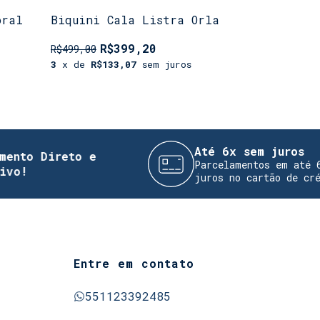
oral
Biquini Cala Listra Orla
Biquini L
Orla
R$399,20
R$
R$499,00
R$499,00
3
x de
R$133,07
sem juros
3
x de
R$13
Até 6x sem juros
ireto e
Parcelamentos em até 6x sem
juros no cartão de crédito
Entre em contato
551123392485