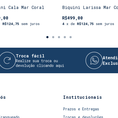
ini Cala Mar Coral
Biquini Larissa Mar C
9,00
R$499,00
e
R$124,75
sem juros
4
x de
R$124,75
sem juros
Troca fácil
Atendimento D
ealize sua troca ou
Exclusivo!
evolução clicando aqui
nós
Institucionais
Prazos e Entregas
Franqueado
Trocas e devoluções