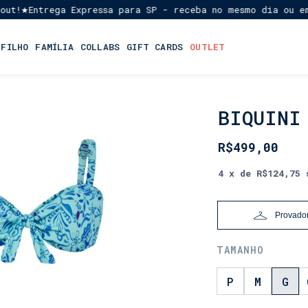
Entrega Expressa para SP - receba no mesmo dia ou em até
★
 FILHO
FAMÍLIA
COLLABS
GIFT CARDS
OUTLET
BIQUINI
INÍCIO
•
FEMININO
R$499,00
•
BIQUÍNIS
4
x de
R$124,75
Provador
TAMANHO
P
M
G