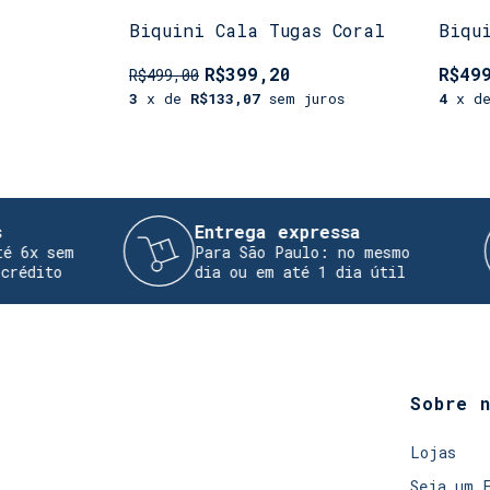
Biquini Cala Tugas Coral
Biqu
R$399,20
R$49
R$499,00
3
x de
R$133,07
sem juros
4
x d
Entrega expressa
Para São Paulo: no mesmo
R
dia ou em até 1 dia útil
d
Sobre 
Lojas
Seja um 