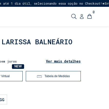
 1 dia útil, selecionando essa opção no Checkout!
Entreg
★
0
 LARISSA BALNEÁRIO
Ver mais detalhes
sem juros
NOVO
NEW
 Virtual
Tabela de Medidas
GG