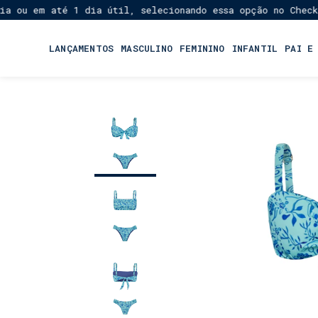
u em até 1 dia útil, selecionando essa opção no Checkout!
LANÇAMENTOS
MASCULINO
FEMININO
INFANTIL
PAI E