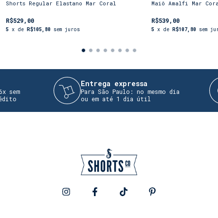
Shorts Regular Elastano Mar Coral
Maiô Amalfi Mar Cor
R$529,00
R$539,00
5
x de
R$105,80
sem juros
5
x de
R$107,80
sem ju
Entrega expressa
em
Para São Paulo: no mesmo dia
o
ou em até 1 dia útil