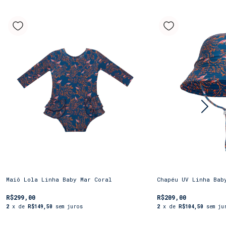
Maiô Lola Linha Baby Mar Coral
Chapéu UV Linha Bab
R$299,00
R$209,00
2
x de
R$149,50
sem juros
2
x de
R$104,50
sem ju