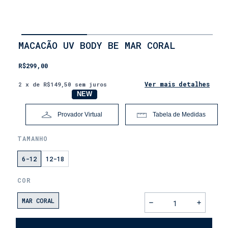
INÍCIO
MACACÃO UV BODY BE MAR CORAL
•
LANÇAMENTOS
R$299,00
•
DIA
DOS
Ver mais detalhes
2
x de
R$149,50
sem juros
PAIS
NOVO
NEW
Provador Virtual
Tabela de Medidas
TAMANHO
6-12
12-18
COR
MAR CORAL