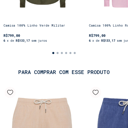
estampados) para um look descontraído ou com uma
calça de linho para uma ocasião mais formal. A
Camisa 100% Linho masculino é mais do que uma
roupa; é um estilo de vida. Escolha a sua cor
favorita e adicione a sofisticação da *Shorts Co*
Camisa 100% Linho Verde Militar
Camisa 100% Linho R
à suas viagens.
R$799,00
R$799,00
6
x de
R$133,17
sem juros
6
x de
R$133,17
sem ju
PARA COMPRAR COM ESSE PRODUTO