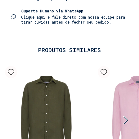
• Linho puro e respirável com toque
Suporte Humano via WhatsApp
amaciado: Confeccionada em 100% linho puro, uma
Clique aqui e fale direto com nossa equipe para
fibra nobre naturalmente leve e respirável,
tirar dúvidas antes de fechar seu pedido.
garantindo frescor mesmo nos dias mais quentes. O
processo de amaciamento especial confere um toque
extra de suavidade e conforto desde o primeiro
uso. Sua textura característica mantém a
PRODUTOS SIMILARES
elegância despretensiosa.
• Caimento impecável: A modelagem foi
pensada para um ajuste confortável e elegante, que
se adapta ao corpo e acompanha o movimento, sem
restringir. O colarinho clássico e os botões
completam o visual sofisticado.
• Produto permanente: Como um clássico em
nossa coleção, a Camisa 100% Linho é uma peça
atemporal, feita para durar. Disponível em uma
ampla cartela de cores, é o item essencial que
falta na sua mala de viagem.
Combine-a com os nossos shorts de banho (lisos e