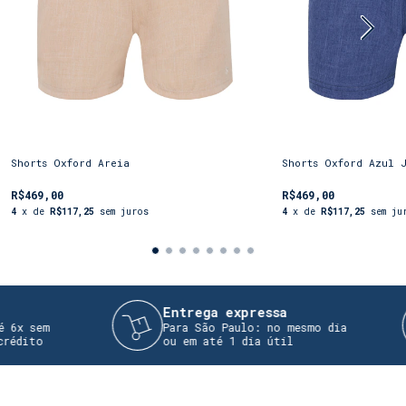
Shorts Oxford Areia
Shorts Oxford Azul 
R$469,00
R$469,00
4
x de
R$117,25
sem juros
4
x de
R$117,25
sem ju
Entrega expressa
 sem
Para São Paulo: no mesmo dia
ito
ou em até 1 dia útil