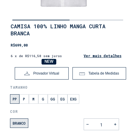
INÍCIO
CAMISA 100% LINHO MANGA CURTA
•
BRANCA
LANÇAMENTOS
R$699,00
Ver mais detalhes
6
x de
R$116,50
sem juros
NOVO
NEW
Provador Virtual
Tabela de Medidas
TAMANHO
PP
P
M
G
GG
EG
EXG
COR
BRANCO