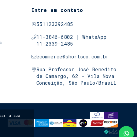
Entre em contato
551123392485
11-3846-6802 | WhatsApp
k
11-2339-2485
ecommerce@shortsco.com.br
Rua Professor José Benedito
de Camargo, 62 - Vila Nova
Conceição, São Paulo/Brasil
ar a sua