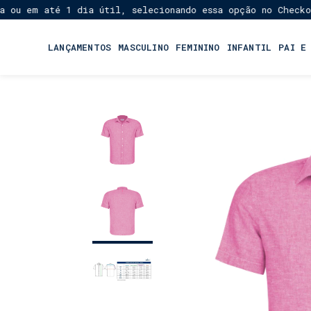
u em até 1 dia útil, selecionando essa opção no Checkout!
LANÇAMENTOS
MASCULINO
FEMININO
INFANTIL
PAI E