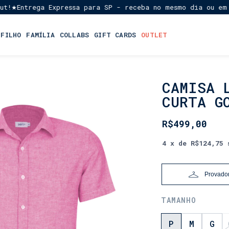
Entrega Expressa para SP - receba no mesmo dia ou em até
★
 FILHO
FAMÍLIA
COLLABS
GIFT CARDS
OUTLET
CAMISA 
INÍCIO
•
CURTA G
MASCULINO
•
R$499,00
MASCULINO
•
4
x de
R$124,75
CAMISAS
DE
LINHO
• LINHO
Provador
COM
ALGODÃO
TAMANHO
P
M
G