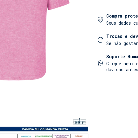
55% Linho, 45% 
Compra prote
Seus dados c
Trocas e de
Se não gosta
Suporte Huma
Clique aqui 
dúvidas ante