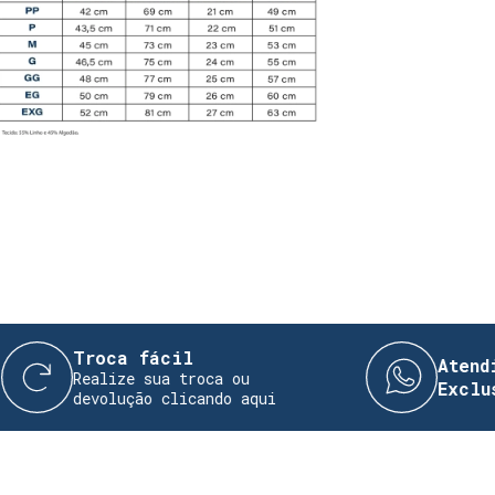
Troca fácil
Atendiment
Realize sua troca ou
Exclusivo!
devolução clicando aqui