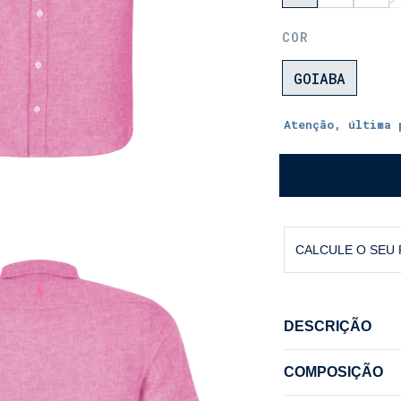
COR
GOIABA
Atenção, última 
CALCULE O SEU
DESCRIÇÃO
Camisa de Linho
COMPOSIÇÃO
para que você t
confortável. Nã