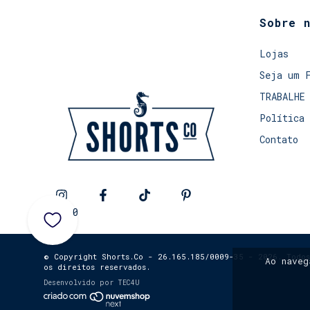
Sobre 
Lojas
Seja um 
TRABALHE
Política 
Contato
0
© Copyright Shorts.Co - 26.165.185/0009-35 - 2026. Todos
Ao nave
os direitos reservados.
Desenvolvido por
TEC4U