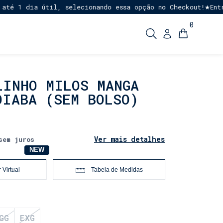
 1 dia útil, selecionando essa opção no Checkout!
Entreg
★
0
LINHO MILOS MANGA
OIABA (SEM BOLSO)
Ver mais detalhes
sem juros
NOVO
NEW
 Virtual
Tabela de Medidas
GG
EXG