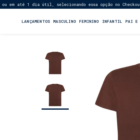
m até 1 dia útil, selecionando essa opção no Checkout!
F
★
LANÇAMENTOS
MASCULINO
FEMININO
INFANTIL
PAI E