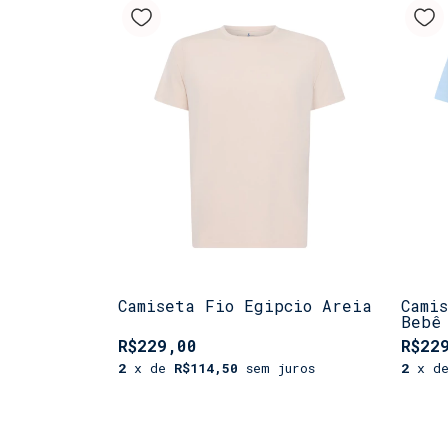
Camiseta Fio Egipcio Areia
Cami
Bebê
R$229,00
R$22
2
x de
R$114,50
sem juros
2
x d