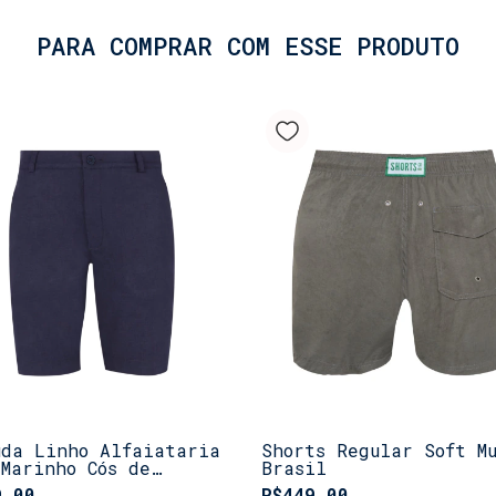
PARA COMPRAR COM ESSE PRODUTO
uda Linho Alfaiataria
Shorts Regular Soft M
 Marinho Cós de
Brasil
tico
9,00
R$449,00