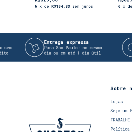
6
x de
R$104,83
sem juros
6
x d
Entrega expressa
Troc
Para São Paulo: no mesmo
Reali
dia ou em até 1 dia útil
devol
Sobre 
Lojas
Seja um 
TRABALHE
Política 