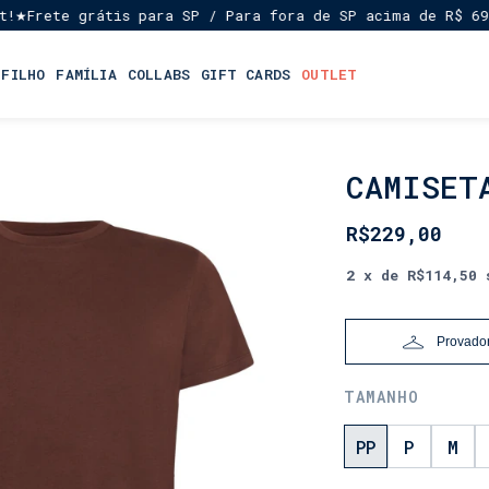
rete grátis para SP / Para fora de SP acima de R$ 699,00
 FILHO
FAMÍLIA
COLLABS
GIFT CARDS
OUTLET
CAMISET
INÍCIO
•
LANÇAMENTOS
R$229,00
•
DIA
2
x de
R$114,50
DOS
PAIS
Provador
TAMANHO
PP
P
M