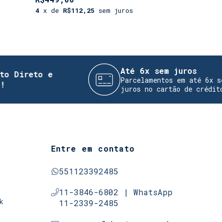
4
x de
R$112,25
sem juros
4
x de
R$11
Até 6x sem juros
to e
Parcelamentos em até 6x sem
juros no cartão de crédito
Entre em contato
551123392485
11-3846-6802 | WhatsApp
k
11-2339-2485