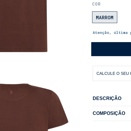
COR
MARROM
Atenção, última 
CALCULE O SEU
DESCRIÇÃO
CAMISETA FIO 
COMPOSIÇÃO
A Essência do
Composição: 93
Uma camiseta b