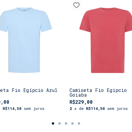
Nossa
Camiset
entre durabili
elegante, ela 
estilos e ocas
adicione esse 
mala de viagem
da
Shorts.Co
.
seta Fio Egípcio Azul
Camiseta Fio Egipcio
Goiaba
9,00
R$229,00
e
R$114,50
sem juros
2
x de
R$114,50
sem juros