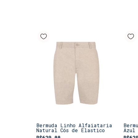
Bermuda Linho Alfaiataria
Berm
Natural Cós de Elastico
Azul
Elas
R$629,00
R$62