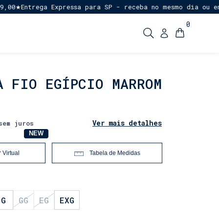
Entrega Expressa para SP - receba no mesmo dia ou em até
★
0
A FIO EGÍPCIO MARROM
Ver mais detalhes
sem juros
NOVO
NEW
 Virtual
Tabela de Medidas
G
GG
EG
EXG