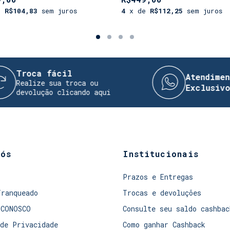
e
R$104,83
sem juros
4
x de
R$112,25
sem juros
a fácil
Atendimento Dire
ze sua troca ou
Exclusivo!
ução clicando aqui
nós
Institucionais
Prazos e Entregas
Franqueado
Trocas e devoluções
 CONOSCO
Consulte seu saldo cashbac
de Privacidade
Como ganhar Cashback