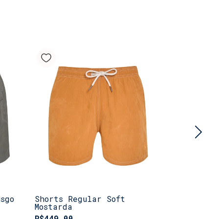
usgo
Shorts Regular Soft
Shorts Re
Mostarda
R$449,00
R$449,00