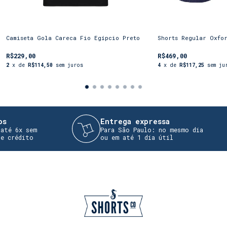
estilo
Shorts CO
.
Camiseta Gola Careca Fio Egípcio Preto
Shorts Regular Oxfo
R$229,00
R$469,00
2
x de
R$114,50
sem juros
4
x de
R$117,25
sem ju
Entrega expressa
é 6x sem
Para São Paulo: no mesmo dia
crédito
ou em até 1 dia útil