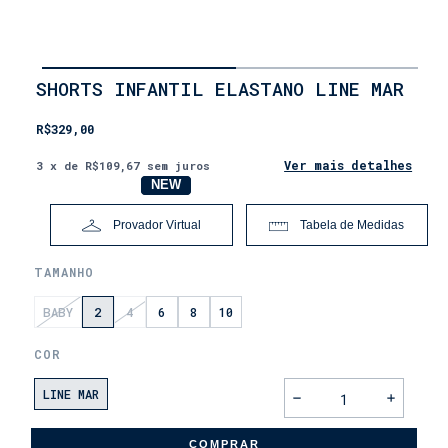
INÍCIO
SHORTS INFANTIL ELASTANO LINE MAR
•
LANÇAMENTOS
R$329,00
•
DIA
DOS
Ver mais detalhes
3
x de
R$109,67
sem juros
PAIS
NOVO
NEW
Provador Virtual
Tabela de Medidas
TAMANHO
BABY
2
4
6
8
10
COR
LINE MAR
COMPRAR