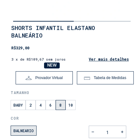
INÍCIO
SHORTS INFANTIL ELASTANO
•
BALNEÁRIO
LANÇAMENTOS
•
DIA
R$329,00
DOS
PAIS
Ver mais detalhes
3
x de
R$109,67
sem juros
NOVO
NEW
Provador Virtual
Tabela de Medidas
TAMANHO
BABY
2
4
6
8
10
COR
BALNEARIO