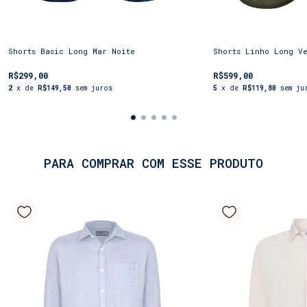
e a segurança de uma peça pensada para você.
Leve o estilo exclusivo da Shorts.Co em
todas as suas jornadas.
Shorts Basic Long Mar Noite
Shorts Linho Long V
R$299,00
R$599,00
2
x de
R$149,50
sem juros
5
x de
R$119,80
sem ju
PARA COMPRAR COM ESSE PRODUTO