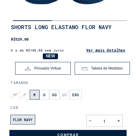
INÍCIO
SHORTS LONG ELASTANO FLOR NAVY
•
MASCULINO
R$529,00
•
MASCULINO
•
Ver mais detalhes
5
x de
R$105,80
sem juros
SHORTS
NOVO
NEW
• SHORTS
ESTAMPADOS
Provador Virtual
Tabela de Medidas
•
MODELAGEM
LONG
TAMANHO
PP
P
M
G
GG
EG
EXG
COR
FLOR NAVY
COMPRAR