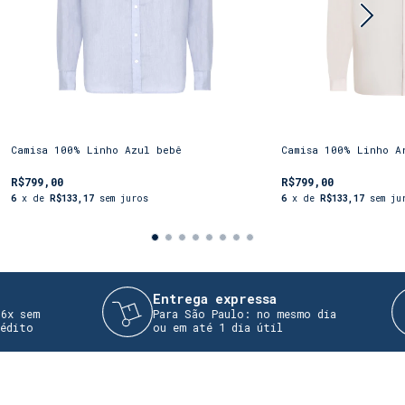
Camisa 100% Linho Azul bebê
Camisa 100% Linho A
R$799,00
R$799,00
6
x de
R$133,17
sem juros
6
x de
R$133,17
sem ju
Entrega expressa
sem
Para São Paulo: no mesmo dia
to
ou em até 1 dia útil