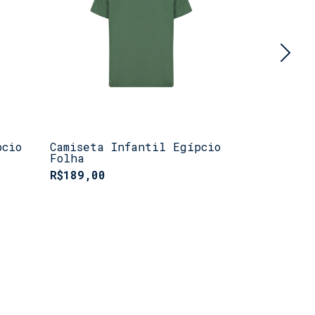
pcio
Camiseta Infantil Egípcio
Camiseta 
Folha
Mescla Es
R$189,00
R$189,00