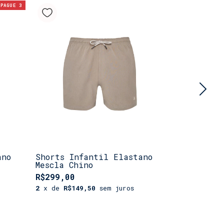
 PAGUE 3
ano
Shorts Infantil Elastano
Shorts In
Mescla Chino
Orange
R$299,00
R$299,00
2
x de
R$149,50
sem juros
2
x de
R$14