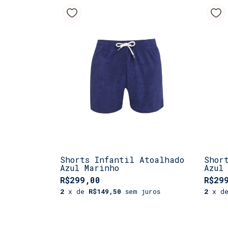
Shorts Infantil Atoalhado
Shor
Azul Marinho
Azul
R$299,00
R$29
2
x de
R$149,50
sem juros
2
x d