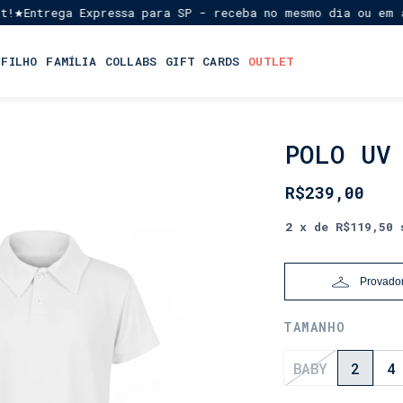
Entrega Expressa para SP - receba no mesmo dia ou em até 
 FILHO
FAMÍLIA
COLLABS
GIFT CARDS
OUTLET
POLO UV
INÍCIO
•
LANÇAMENTOS
R$239,00
•
CARNAVAL
2
x de
R$119,50
Provador
TAMANHO
BABY
2
4