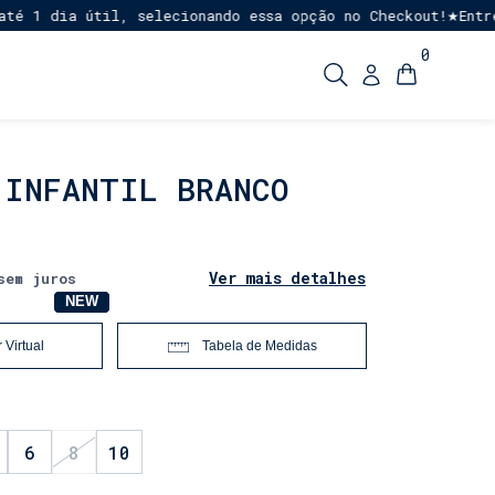
1 dia útil, selecionando essa opção no Checkout!
Entrega 
★
0
 INFANTIL BRANCO
Ver mais detalhes
sem juros
NOVO
NEW
 Virtual
Tabela de Medidas
6
8
10