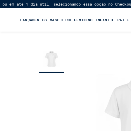
em até 1 dia útil, selecionando essa opção no Checkout!
★
LANÇAMENTOS
MASCULINO
FEMININO
INFANTIL
PAI E