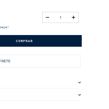
peça!
 FRETE
te para o Lazer
10% ELASTANO
til é a novidade da coleção, unindo a