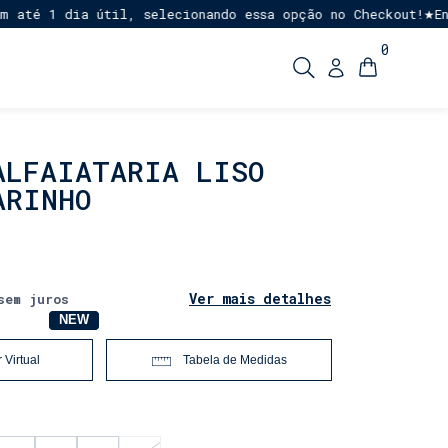
 dia útil, selecionando essa opção no Checkout!
Entrega E
★
0
ALFAIATARIA LISO
ARINHO
Ver mais detalhes
sem juros
NOVO
NEW
 Virtual
Tabela de Medidas