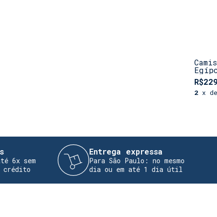
Cami
Egíp
R$22
2
x d
Entrega expressa
Troc
Para São Paulo: no mesmo
Reali
dia ou em até 1 dia útil
devol