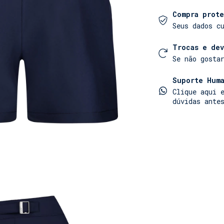
embutido e five
do cós compleme
Compra prote
Seus dados c
Trocas e de
Se não gosta
Suporte Huma
Clique aqui 
dúvidas ante