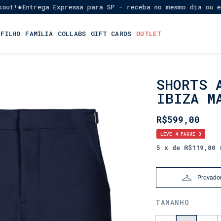
ntrega Expressa para SP - receba no mesmo dia ou em até 1
 FILHO
FAMÍLIA
COLLABS
GIFT CARDS
OUTLET
SHORTS 
INÍCIO
•
IBIZA M
LANÇAMENTOS
•
R$599,00
DIA
DOS
LEVE 4 PAGUE 3
PAIS
5
x de
R$119,80
Provador
TAMANHO