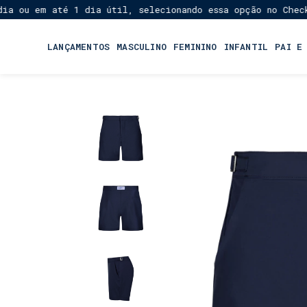
em até 1 dia útil, selecionando essa opção no Checkout!
E
★
LANÇAMENTOS
MASCULINO
FEMININO
INFANTIL
PAI E