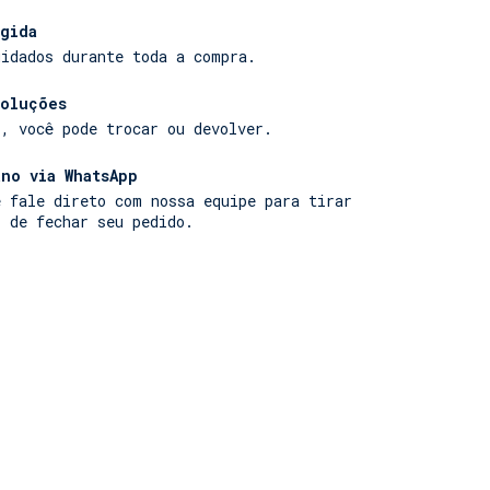
las personalizadas ajustáveis na lateral
ntam o estilo da peça.
gida
uidados durante toda a compra.
voluções
r, você pode trocar ou devolver.
no via WhatsApp
e fale direto com nossa equipe para tirar
s de fechar seu pedido.