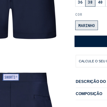
36
38
40
COR
MARINHO
CALCULE O SEU
DESCRIÇÃO DO
O Shorts Alfaia
COMPOSIÇÃO
modernidade com
conforto com o 
92% Poliéster 
em poliamida. D
Sunga interna: