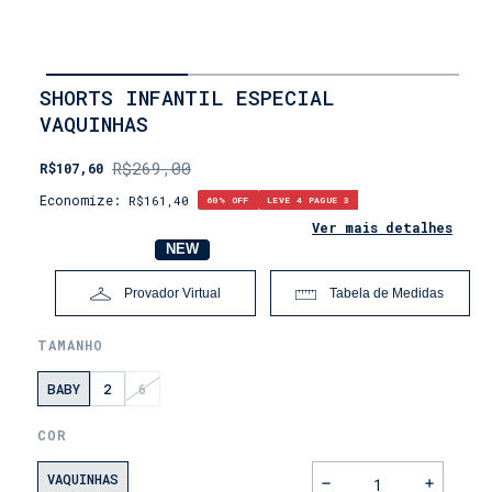
INÍCIO
SHORTS INFANTIL ESPECIAL
•
VAQUINHAS
OUTLET
•
LEVE
R$269,00
R$107,60
4,
PAGUE
Economize:
R$161,40
60
% OFF
LEVE 4 PAGUE 3
3
Ver mais detalhes
NOVO
NEW
Provador Virtual
Tabela de Medidas
TAMANHO
BABY
2
6
COR
VAQUINHAS