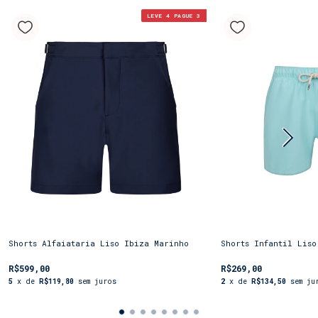
LEVE 4 PAGUE 3
Shorts Alfaiataria Liso Ibiza Marinho
Shorts Infantil Liso
R$599,00
R$269,00
5
x de
R$119,80
sem juros
2
x de
R$134,50
sem ju