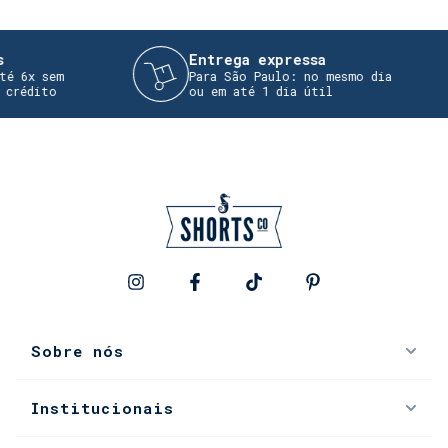
Entrega expressa
6x sem
Para São Paulo: no mesmo dia
édito
ou em até 1 dia útil
Sobre nós
Institucionais