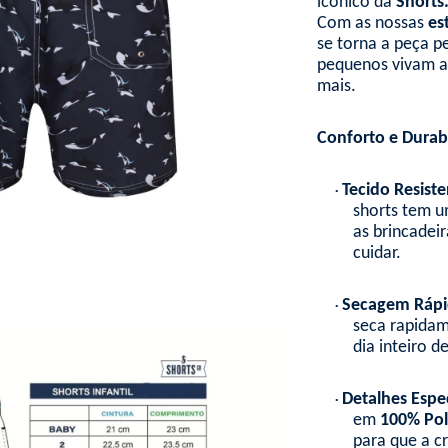
icônico da
Shorts
Com as nossas
es
se torna a peça pe
pequenos vivam a 
mais.
Conforto e Durabi
Tecido Resiste
•
shorts tem um
as brincadeir
cuidar.
Secagem Rápi
•
seca rapida
dia inteiro d
Detalhes Espec
•
em
100% Pol
para que a c