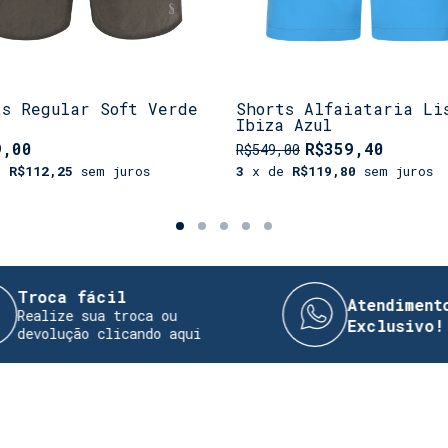
ts Regular Soft Verde
Shorts Alfaiataria Li
Ibiza Azul
9,00
R$359,40
R$549,00
e
R$112,25
sem juros
3
x de
R$119,80
sem juros
 fácil
Atendimento Diret
e sua troca ou
Exclusivo!
ção clicando aqui