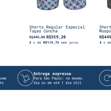
Shorts Regular Especial
Shor
Tugas Concha
Musgo
R$359,20
R$44
R$449,00
3
x de
R$119,73
sem juros
4
x d
Entrega expressa
Troca
Para São Paulo: no mesmo
Realiz
dia ou em até 1 dia útil
devolu