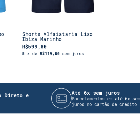
so
Shorts Alfaiataria Liso
Shorts In
Ibiza Marinho
Água
R$599,00
R$269,00
5
x de
R$119,80
sem juros
2
x de
R$13
Até 6x sem juros
o e
Parcelamentos em até 6x sem
juros no cartão de crédito