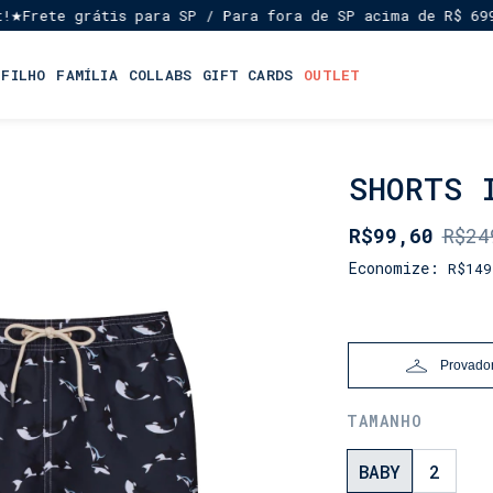
ete grátis para SP / Para fora de SP acima de R$ 699,00
 FILHO
FAMÍLIA
COLLABS
GIFT CARDS
OUTLET
SHORTS 
INÍCIO
•
OUTLET
R$99,60
R$24
•
LEVE
Economize:
R$149
4,
PAGUE
3
Provador
TAMANHO
BABY
2