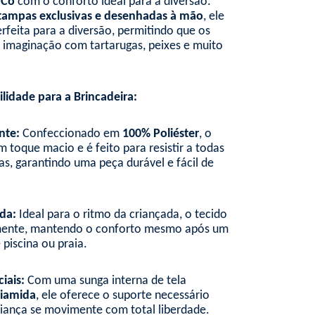
.Co
com o conforto ideal para a diversão.
tampas exclusivas e desenhadas à mão
, ele
rfeita para a diversão, permitindo que os
imaginação com tartarugas, peixes e muito
lidade para a Brincadeira:
nte:
Confeccionado em
100% Poliéster
, o
 toque macio e é feito para resistir a todas
as, garantindo uma peça durável e fácil de
da:
Ideal para o ritmo da criançada, o tecido
mente, mantendo o conforto mesmo após um
e piscina ou praia.
iais:
Com uma sunga interna de tela
iamida
, ele oferece o suporte necessário
riança se movimente com total liberdade.