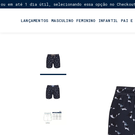
m até 1 dia útil, selecionando essa opção no Checkout!
Fr
★
LANÇAMENTOS
MASCULINO
FEMININO
INFANTIL
PAI E