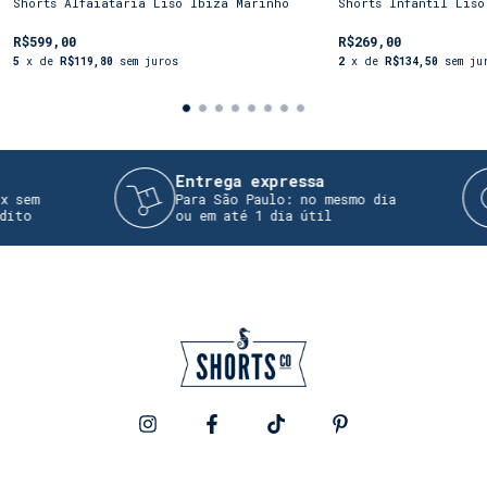
Shorts Alfaiataria Liso Ibiza Marinho
Shorts Infantil Liso
R$599,00
R$269,00
5
x de
R$119,80
sem juros
2
x de
R$134,50
sem ju
Entrega expressa
em
Para São Paulo: no mesmo dia
o
ou em até 1 dia útil