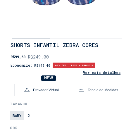
INÍCIO
SHORTS INFANTIL ZEBRA CORES
•
OUTLET
R$249,00
R$99,60
•
LEVE
Economize:
R$149,40
60
% OFF
LEVE 4 PAGUE 3
4,
PAGUE
Ver mais detalhes
3
NOVO
NEW
Provador Virtual
Tabela de Medidas
TAMANHO
BABY
2
COR