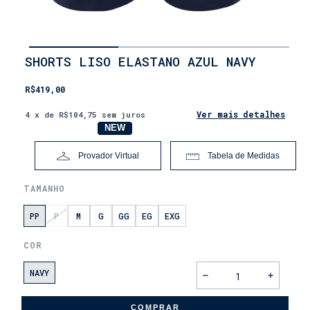
INÍCIO
SHORTS LISO ELASTANO AZUL NAVY
•
LANÇAMENTOS
R$419,00
•
DIA
DOS
Ver mais detalhes
4
x de
R$104,75
sem juros
PAIS
NOVO
NEW
Provador Virtual
Tabela de Medidas
TAMANHO
PP
P
M
G
GG
EG
EXG
COR
NAVY
COMPRAR