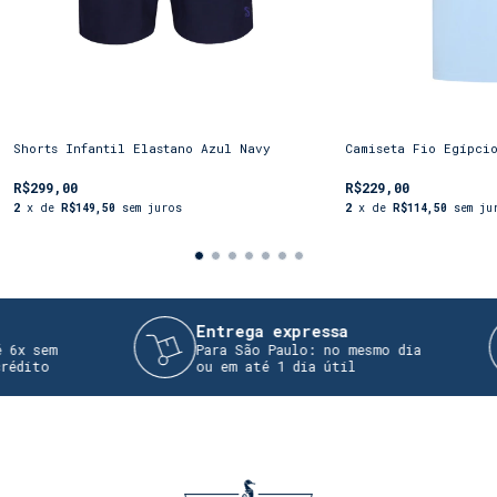
Shorts Infantil Elastano Azul Navy
Camiseta Fio Egípci
R$299,00
R$229,00
2
x de
R$149,50
sem juros
2
x de
R$114,50
sem ju
Entrega expressa
 sem
Para São Paulo: no mesmo dia
ito
ou em até 1 dia útil