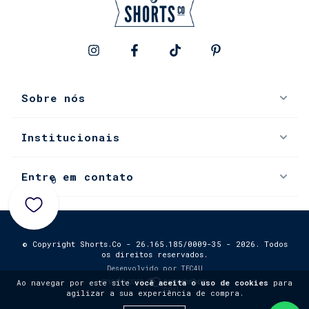
Sobre nós
Institucionais
Entre em contato
0
© Copyright Shorts.Co - 26.165.185/0009-35 - 2026. Todos
os direitos reservados.
Desenvolvido por
TEC4U
Ao navegar por este site
você aceita o uso de cookies
para
agilizar a sua experiência de compra.