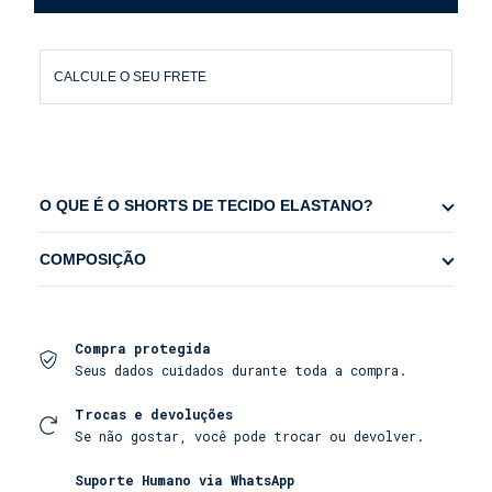
CALCULE O SEU FRETE
O QUE É O SHORTS DE TECIDO ELASTANO?
COMPOSIÇÃO
Conforto e Flexibilidade:
A composição
com
ELASTANO
garante um tecido leve e
confortável, com secagem rápida e uma
Composição: 92% Poliéster ; 8% Elastano
elasticidade que se ajusta ao corpo, ideal para
Compra protegida
atividades do dia a dia, físicas ou para os
Cueca Interna: 100% Poliamida
Seus dados cuidados durante toda a compra.
momentos de lazer.
Trocas e devoluções
Segurança e Praticidade:
O
cordão
colorido
traz um toque exclusivo ao design,
Se não gostar, você pode trocar ou devolver.
enquanto o
zíper invisível
nos dois bolsos
frontais garante maior segurança para guardar
Suporte Humano via WhatsApp