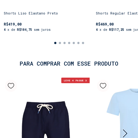
Shorts Liso Elastano Preto
Shorts Regular Elast
R$419,00
R$469,00
4
x de
R$104,75
sem juros
4
x de
R$117,25
sem ju
PARA COMPRAR COM ESSE PRODUTO
LEVE 4 PAGUE 3