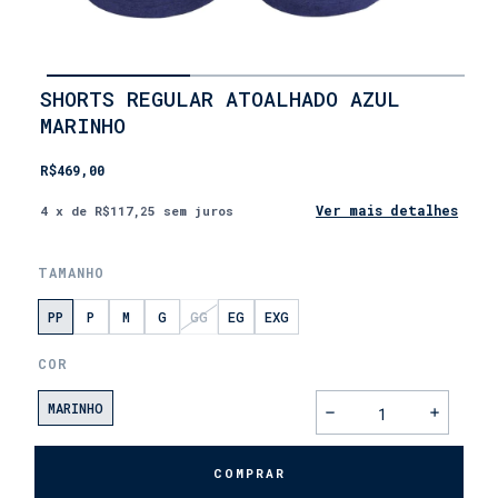
INÍCIO
SHORTS REGULAR ATOALHADO AZUL
•
MARINHO
LANÇAMENTOS
•
DIA
R$469,00
DOS
PAIS
Ver mais detalhes
4
x de
R$117,25
sem juros
TAMANHO
PP
P
M
G
GG
EG
EXG
COR
MARINHO