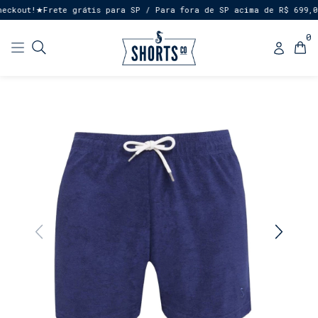
kout!
Frete grátis para SP / Para fora de SP acima de R$ 699,00
★
★
0