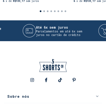
6
x de
R$133,17
sem juros
6
x de
R$133,17
sem ju
Até 6x sem juros
Parcelamentos em até 6x sem
P
juros no cartão de crédito
o
Sobre nós