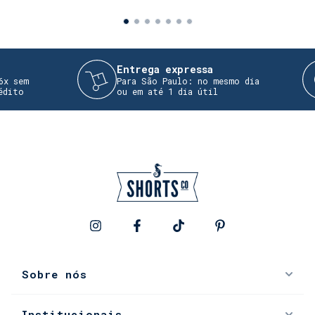
Entrega expressa
em
Para São Paulo: no mesmo dia
o
ou em até 1 dia útil
Sobre nós
Institucionais