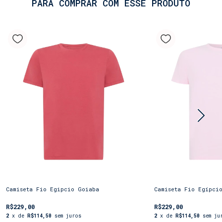
PARA COMPRAR COM ESSE PRODUTO
Camiseta Fio Egipcio Goiaba
Camiseta Fio Egípci
R$229,00
R$229,00
2
x de
R$114,50
sem juros
2
x de
R$114,50
sem ju