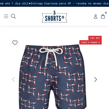
 até 1 dia útil
Entrega Expressa para SP - receba no mesmo dia o
★
0
20
% OFF
LEVE 4 PAGUE 3