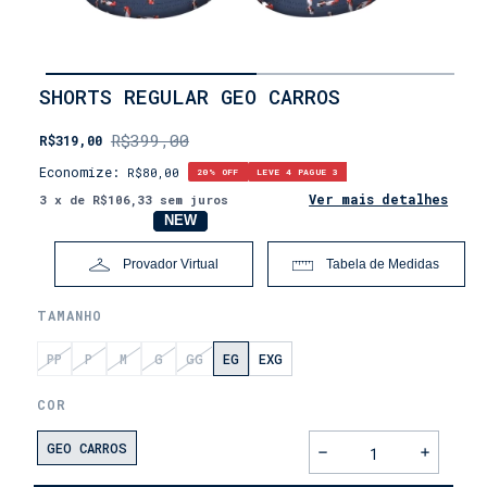
INÍCIO
SHORTS REGULAR GEO CARROS
•
OUTLET
R$399,00
R$319,00
•
LEVE
Economize:
R$80,00
20
% OFF
LEVE 4 PAGUE 3
4,
PAGUE
Ver mais detalhes
3
x de
R$106,33
sem juros
3
NOVO
NEW
Provador Virtual
Tabela de Medidas
TAMANHO
PP
P
M
G
GG
EG
EXG
COR
GEO CARROS