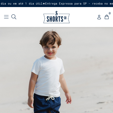
a ou em até 1 dia útil
Entrega Expressa para SP - receba no mesm
★
0