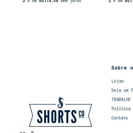
2
x de
R$114,50
sem juros
2
x de
R$1
Sobre 
Lojas
Seja um 
TRABALHE
Política 
Contato
0