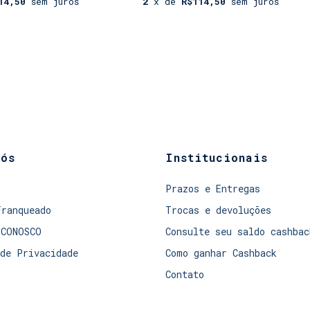
14,50
sem juros
2
x de
R$114,50
sem juros
nós
Institucionais
Prazos e Entregas
Franqueado
Trocas e devoluções
 CONOSCO
Consulte seu saldo cashbac
de Privacidade
Como ganhar Cashback
Contato