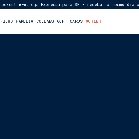
ut!
Entrega Expressa para SP - receba no mesmo dia ou em 
★
 FILHO
FAMÍLIA
COLLABS
GIFT CARDS
OUTLET