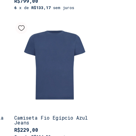
R$799,00
6
x de
R$133,17
sem juros
ia
Camiseta Fio Egípcio Azul
Jeans
R$229,00