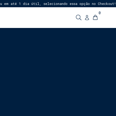
até 1 dia útil, selecionando essa opção no Checkout!
Ent
★
0