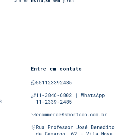
2
x de
R$114,50
sem juros
Entre em contato
551123392485
11-3846-6802 | WhatsApp
k
11-2339-2485
ecommerce@shortsco.com.br
Rua Professor José Benedito
de Camargo, 62 - Vila Nova