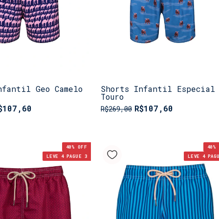
nfantil Geo Camelo
Shorts Infantil Especial
Touro
$107,60
R$107,60
R$269,00
40
% OFF
40
% 
LEVE 4 PAGUE 3
LEVE 4 PAG