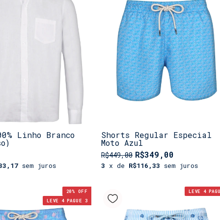
00% Linho Branco
Shorts Regular Especial
so)
Moto Azul
R$349,00
R$449,00
33,17
sem juros
3
x de
R$116,33
sem juros
20
% OFF
LEVE 4 PAG
LEVE 4 PAGUE 3