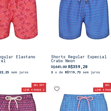
egular Elastano
Shorts Regular Especial
ral
Crabs Neon
R$359,20
R$449,00
22,25
sem juros
3
x de
R$119,73
sem juros
20
% OFF
20
% 
LEVE 4 PAGUE 3
LEVE 4 PAG