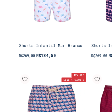
Shorts Infantil Mar Branco
Shorts I
R$134,50
R
R$269,00
R$269,00
40
% OFF
LEVE 4 PAGUE 3