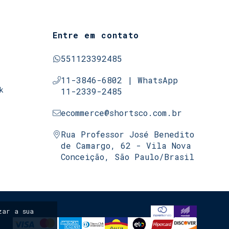
Entre em contato
551123392485
11-3846-6802 | WhatsApp
k
11-2339-2485
ecommerce@shortsco.com.br
Rua Professor José Benedito
de Camargo, 62 - Vila Nova
Conceição, São Paulo/Brasil
ar a sua