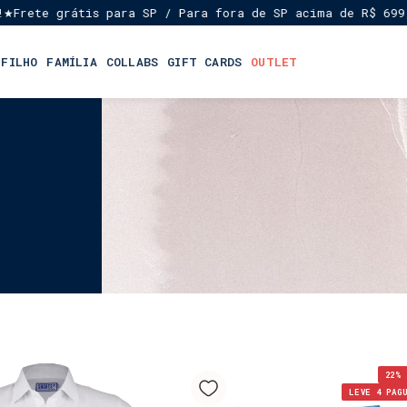
 grátis para SP / Para fora de SP acima de R$ 699,00
Ent
★
 FILHO
FAMÍLIA
COLLABS
GIFT CARDS
OUTLET
22
% 
LEVE 4 PAG