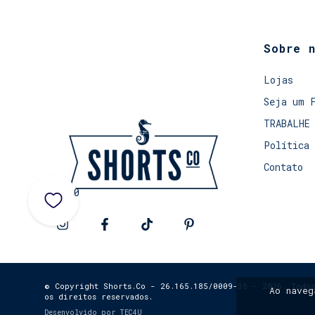
Sobre 
Lojas
Seja um 
TRABALHE
Política 
Contato
0
© Copyright Shorts.Co - 26.165.185/0009-35 - 2026. Todos
Ao nave
os direitos reservados.
Desenvolvido por
TEC4U