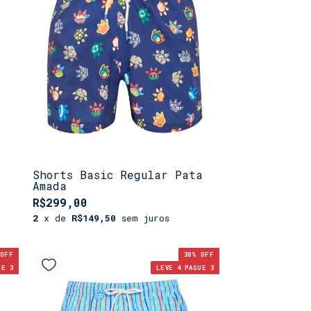
Shorts Basic Regular Pata
Amada
R$299,00
2
x de
R$149,50
sem juros
OFF
30
% OFF
UE 3
LEVE 4 PAGUE 3