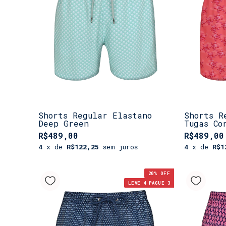
Shorts Regular Elastano
Shorts R
Deep Green
Tugas Co
R$489,00
R$489,00
4
x de
R$122,25
sem juros
4
x de
R$1
20
% OFF
LEVE 4 PAGUE 3