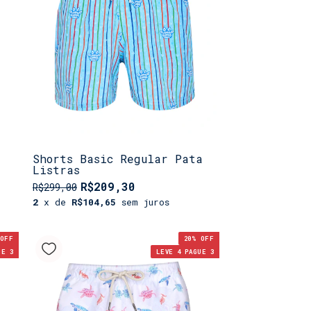
Shorts Basic Regular Pata
Listras
R$209,30
R$299,00
2
x de
R$104,65
sem juros
OFF
20
% OFF
UE 3
LEVE 4 PAGUE 3