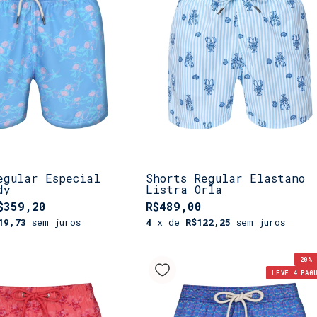
egular Especial
Shorts Regular Elastano
dy
Listra Orla
$359,20
R$489,00
19,73
sem juros
4
x de
R$122,25
sem juros
20
% 
LEVE 4 PAG