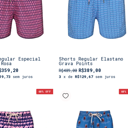
egular Especial
Shorts Regular Elastano
 Rosa
Grava Points
$359,20
R$389,00
R$489,00
19,73
sem juros
3
x de
R$129,67
sem juros
60
% OFF
60
% 