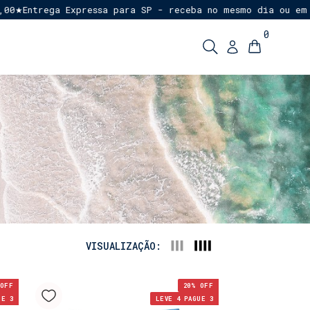
rega Expressa para SP - receba no mesmo dia ou em até 1 d
0
VISUALIZAÇÃO:
OFF
20
% OFF
UE 3
LEVE 4 PAGUE 3