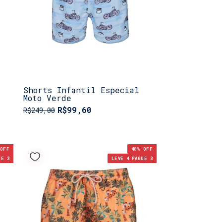
Shorts Infantil Especial
Moto Verde
R$99,60
R$249,00
OFF
40
% OFF
UE 3
LEVE 4 PAGUE 3