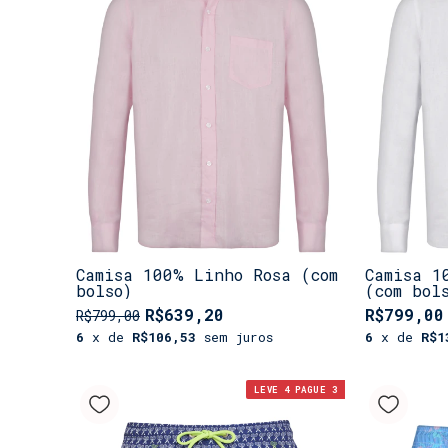
Camisa 100% Linho Rosa (com
Camisa 1
bolso)
(com bol
R$639,20
R$799,00
R$799,00
6
x de
R$106,53
sem juros
6
x de
R$1
LEVE 4 PAGUE 3