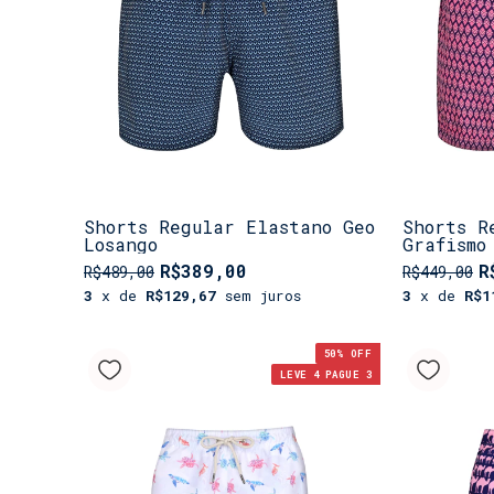
Shorts Regular Elastano Geo
Shorts R
Losango
Grafismo
R$389,00
R
R$489,00
R$449,00
3
x de
R$129,67
sem juros
3
x de
R$1
50
% OFF
LEVE 4 PAGUE 3