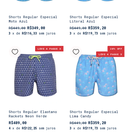
Shorts Regular Especial
Shorts Regular Especial
Moto Azul
Litoral Azul
R$349,00
R$359,20
R$449,00
R$449,00
3
x de
R$116,33
sem juros
3
x de
R$119,73
sem juros
LEVE 4 PAGUE 3
20
% OFF
LEVE 4 PAGUE 3
Shorts Regular Elastano
Shorts Regular Especial
Rackets Neon Verde
Lima Candy
R$489,00
R$359,20
R$449,00
4
x de
R$122,25
sem juros
3
x de
R$119,73
sem juros