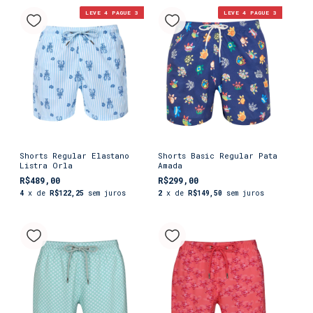
LEVE 4 PAGUE 3
LEVE 4 PAGUE 3
Shorts Regular Elastano
Shorts Basic Regular Pata
Listra Orla
Amada
R$489,00
R$299,00
4
x de
R$122,25
sem juros
2
x de
R$149,50
sem juros