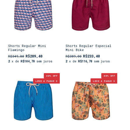
Shorts Regular Mini
Shorts Regular Especial
Flamingo
Mini Bike
R$209,40
R$233,40
R$349,00
R$389,00
2
x de
R$104,70
sem juros
2
x de
R$116,70
sem juros
40
% OFF
40
% OFF
LEVE 4 PAGUE 3
LEVE 4 PAGUE 3