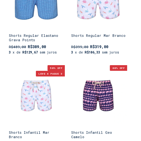
Shorts Regular Elastano
Shorts Regular Mar Branco
Grava Points
R$389,00
R$319,00
R$489,00
R$399,00
3
x de
R$129,67
sem juros
3
x de
R$106,33
sem juros
50
% OFF
60
% OFF
LEVE 4 PAGUE 3
Shorts Infantil Mar
Shorts Infantil Geo
Branco
Camelo