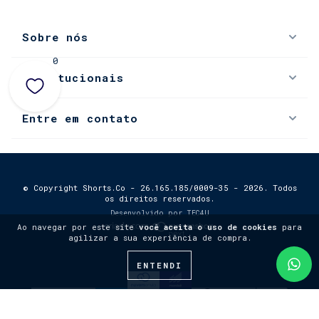
Sobre nós
0
Institucionais
Entre em contato
© Copyright Shorts.Co - 26.165.185/0009-35 - 2026. Todos
os direitos reservados.
Desenvolvido por
TEC4U
Ao navegar por este site
você aceita o uso de cookies
para
agilizar a sua experiência de compra.
ENTENDI