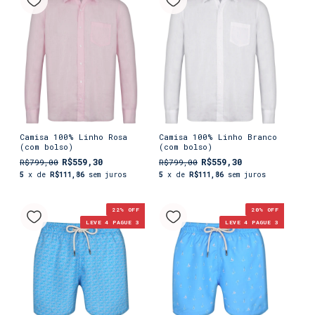
Camisa 100% Linho Rosa
Camisa 100% Linho Branco
(com bolso)
(com bolso)
R$559,30
R$559,30
R$799,00
R$799,00
5
x de
R$111,86
sem juros
5
x de
R$111,86
sem juros
22
% OFF
20
% OFF
LEVE 4 PAGUE 3
LEVE 4 PAGUE 3