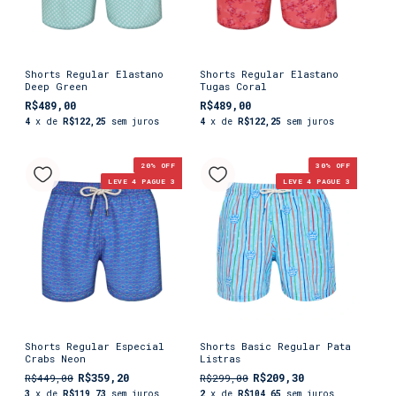
Shorts Regular Elastano
Shorts Regular Elastano
Deep Green
Tugas Coral
R$489,00
R$489,00
4
x de
R$122,25
sem juros
4
x de
R$122,25
sem juros
20
% OFF
30
% OFF
LEVE 4 PAGUE 3
LEVE 4 PAGUE 3
Shorts Regular Especial
Shorts Basic Regular Pata
Crabs Neon
Listras
R$359,20
R$209,30
R$449,00
R$299,00
3
x de
R$119,73
sem juros
2
x de
R$104,65
sem juros