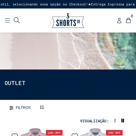
l, selecionando essa opção no Checkout!
Entrega Expressa para SP 
★
0
OUTLET
FILTROS
VISUALIZAÇÃO:
30
% OFF
30
% OFF