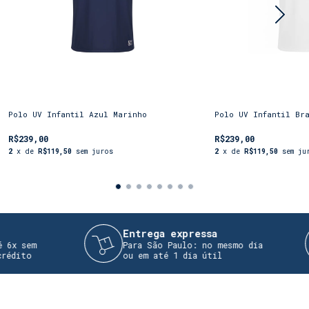
Polo UV Infantil Azul Marinho
Polo UV Infantil Br
R$239,00
R$239,00
2
x de
R$119,50
sem juros
2
x de
R$119,50
sem ju
Entrega expressa
x sem
Para São Paulo: no mesmo dia
dito
ou em até 1 dia útil