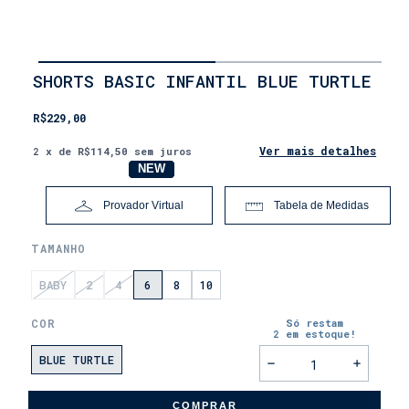
INÍCIO
SHORTS BASIC INFANTIL BLUE TURTLE
•
LANÇAMENTOS
R$229,00
•
DIA
DOS
Ver mais detalhes
2
x de
R$114,50
sem juros
PAIS
NOVO
NEW
Provador Virtual
Tabela de Medidas
TAMANHO
BABY
2
4
6
8
10
COR
Só restam
2
em estoque!
BLUE TURTLE
COMPRAR