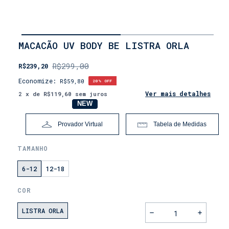
INÍCIO
MACACÃO UV BODY BE LISTRA ORLA
•
INFANTIL
R$299,00
R$239,20
•
LINHA
Economize:
R$59,80
20
% OFF
BABY
Ver mais detalhes
2
x de
R$119,60
sem juros
NOVO
NEW
Provador Virtual
Tabela de Medidas
TAMANHO
6-12
12-18
COR
LISTRA ORLA