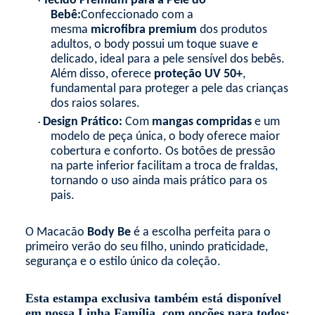
Tecido Premium para a Pele do
•
Bebê:
Confeccionado com a
mesma
microfibra premium
dos produtos
adultos, o body possui um toque suave e
delicado, ideal para a pele sensível dos bebês.
Além disso, oferece
proteção UV 50+
,
fundamental para proteger a pele das crianças
dos raios solares.
Design Prático:
Com
mangas compridas
e um
•
modelo de peça única, o body oferece maior
cobertura e conforto. Os botões de pressão
na parte inferior facilitam a troca de fraldas,
tornando o uso ainda mais prático para os
pais.
O Macacão
Body Be
é a escolha perfeita para o
primeiro verão do seu filho, unindo praticidade,
segurança e o estilo único da coleção.
Esta estampa exclusiva também está disponível
em nossa
Linha
Família, com opções para todos: