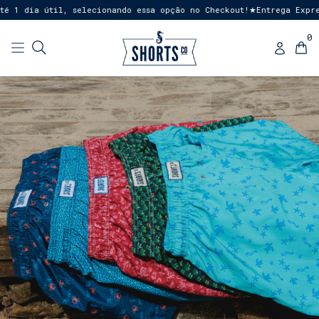
dia útil, selecionando essa opção no Checkout!
Entrega Expressa 
★
0