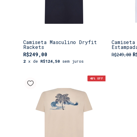
Camiseta Masculino Dryfit
Camiseta
Rackets
Estampad
Francês
R$249,00
R
R$249,00
2
x de
R$124,50
sem juros
40
% OFF