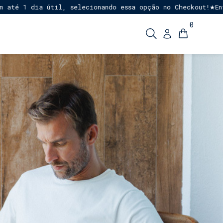
dia útil, selecionando essa opção no Checkout!
Entrega Ex
★
0