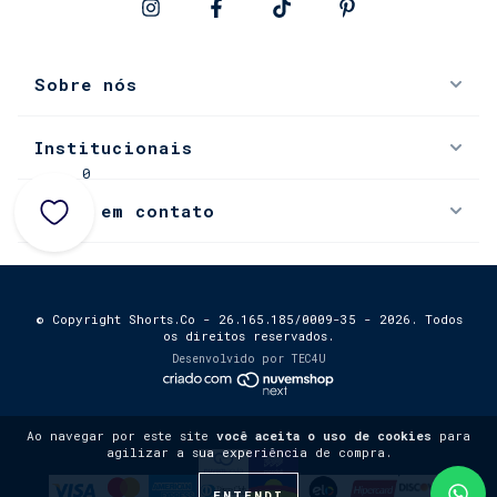
Sobre nós
Institucionais
0
Entre em contato
© Copyright Shorts.Co - 26.165.185/0009-35 - 2026. Todos
os direitos reservados.
Desenvolvido por
TEC4U
Ao navegar por este site
você aceita o uso de cookies
para
agilizar a sua experiência de compra.
ENTENDI