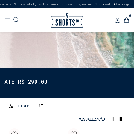
até 1 dia útil, selecionando essa opção no Checkout!
Entrega Expr
★
0
ATÉ R$ 299,00
FILTROS
VISUALIZAÇÃO: