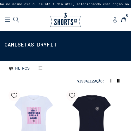
a no mesmo dia ou em até 1 dia útil, selecionando essa opção no 
0
CAMISETAS DRYFIT
FILTROS
VISUALIZAÇÃO: