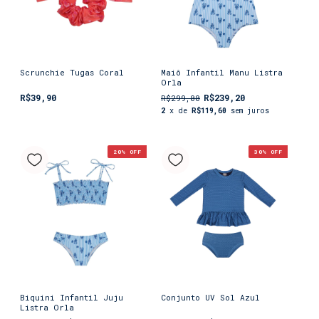
Scrunchie Tugas Coral
Maiô Infantil Manu Listra
Orla
R$39,90
R$239,20
R$299,00
2
x de
R$119,60
sem juros
20
% OFF
30
% OFF
Biquini Infantil Juju
Conjunto UV Sol Azul
Listra Orla