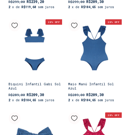
R$239,20
R$209,30
R$299,00
R$299,00
2
x de
R$119,60
sem juros
2
x de
R$104,65
sem juros
28
% OFF
28
% OFF
Biquini Infantil Gabi Sol
Maio Manú Infantil Sol
Azul
Azul
R$209,30
R$209,30
R$289,00
R$289,00
2
x de
R$104,65
sem juros
2
x de
R$104,65
sem juros
28
% OFF