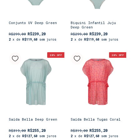
Conjunto UV Deep Green
Biquini Infantil Juju
Deep Green
R$239,20
R$239,20
R$299,00
R$299,00
2
x de
R$119,60
sem juros
2
x de
R$119,60
sem juros
20
% OFF
20
% OFF
Saída Bella Deep Green
Saída Bella Tugas Coral
R$255,20
R$255,20
R$319,00
R$319,00
2
x de
R$127,60
sem juros
2
x de
R$127,60
sem juros