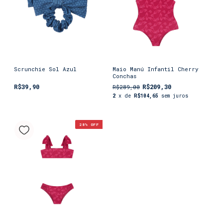
Scrunchie Sol Azul
Maio Manú Infantil Cherry
Conchas
R$39,90
R$209,30
R$289,00
2
x de
R$104,65
sem juros
28
% OFF