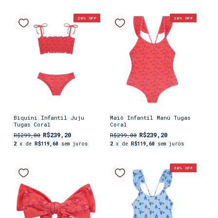
20
% OFF
20
% OFF
Biquini Infantil Juju
Maiô Infantil Manú Tugas
Tugas Coral
Coral
R$239,20
R$239,20
R$299,00
R$299,00
2
x de
R$119,60
sem juros
2
x de
R$119,60
sem juros
20
% OFF