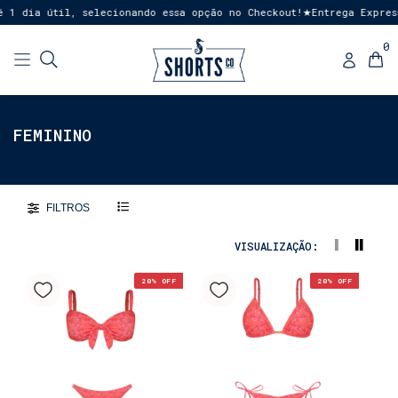
1 dia útil, selecionando essa opção no Checkout!
Entrega Expressa
★
0
FEMININO
FILTROS
VISUALIZAÇÃO:
20
% OFF
20
% OFF