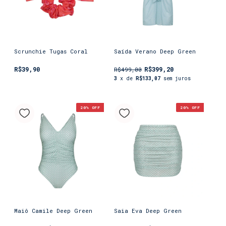
Scrunchie Tugas Coral
Saída Verano Deep Green
R$39,90
R$399,20
R$499,00
3
x de
R$133,07
sem juros
20
% OFF
20
% OFF
Maiô Camile Deep Green
Saia Eva Deep Green