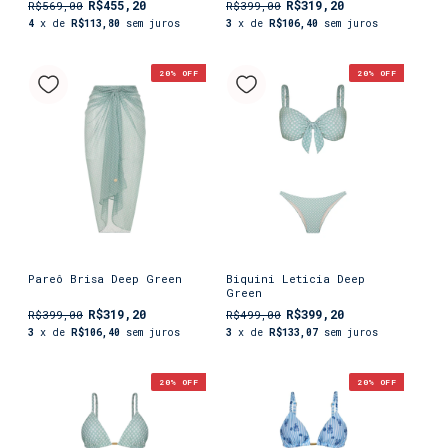
R$455,20
R$319,20
R$569,00
R$399,00
4
x de
R$113,80
sem juros
3
x de
R$106,40
sem juros
20
% OFF
20
% OFF
Pareô Brisa Deep Green
Biquini Leticia Deep
Green
R$319,20
R$399,20
R$399,00
R$499,00
3
x de
R$106,40
sem juros
3
x de
R$133,07
sem juros
20
% OFF
20
% OFF