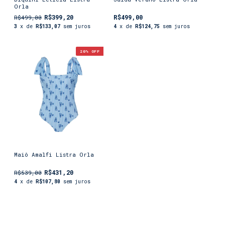
Orla
R$399,20
R$499,00
R$499,00
3
x de
R$133,07
sem juros
4
x de
R$124,75
sem juros
20
% OFF
Maiô Amalfi Listra Orla
R$431,20
R$539,00
4
x de
R$107,80
sem juros