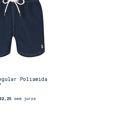
egular Poliamida
y
22,25
sem juros