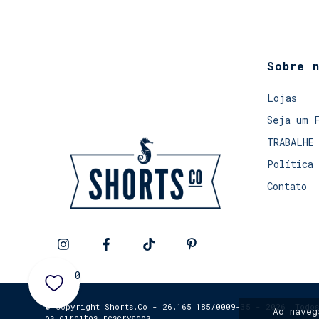
Sobre 
Lojas
Seja um 
TRABALHE
Política 
Contato
0
© Copyright Shorts.Co - 26.165.185/0009-35 - 2026. Todos
Ao nave
os direitos reservados.