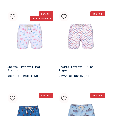
50
% OFF
60
% OFF
LEVE 4 PAGUE 3
Shorts Infantil Mar
Shorts Infantil Mini
Branco
Tugas
R$134,50
R$107,60
R$269,00
R$269,00
60
% OFF
60
% OFF