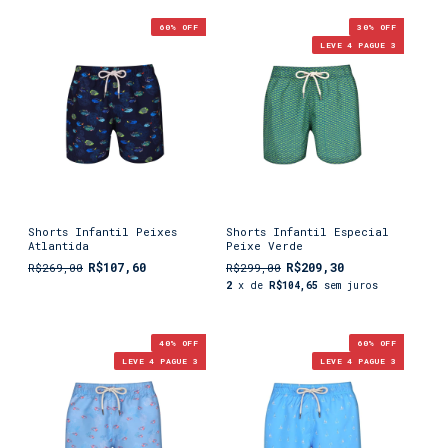
60
% OFF
30
% OFF
LEVE 4 PAGUE 3
Shorts Infantil Peixes
Shorts Infantil Especial
Atlantida
Peixe Verde
R$107,60
R$209,30
R$269,00
R$299,00
2
x de
R$104,65
sem juros
40
% OFF
60
% OFF
LEVE 4 PAGUE 3
LEVE 4 PAGUE 3