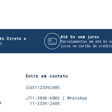
Até 6x sem juros
eto e
Parcelamentos em até 6x sem
juros no cartão de crédito
Entre em contato
551123392485
11-3846-6802 | WhatsApp
k
11-2339-2485