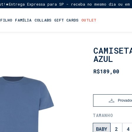
Entrega Expressa para SP - receba no mesmo dia ou em até 
 FILHO
FAMÍLIA
COLLABS
GIFT CARDS
OUTLET
CAMISET
INÍCIO
•
AZUL
LANÇAMENTOS
•
R$189,00
DIA
DOS
PAIS
Provador
TAMANHO
BABY
2
4