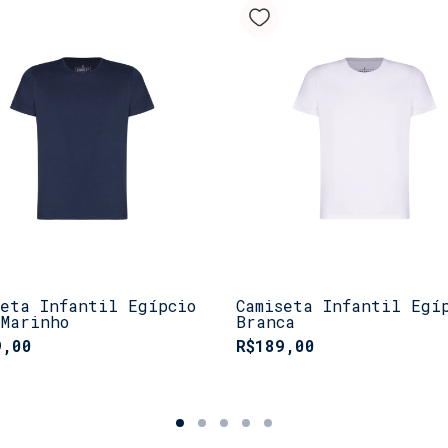
Nossa
Camiset
entre durabili
elegante, ela 
estilos e ocas
adicione esse 
mala de viage
Co
.
seta Infantil Egípcio
Camiseta Infantil Egí
 Marinho
Branca
9,00
R$189,00