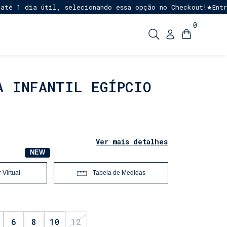
1 dia útil, selecionando essa opção no Checkout!
Entrega
★
0
A INFANTIL EGÍPCIO
Ver mais detalhes
NOVO
NEW
 Virtual
Tabela de Medidas
6
8
10
12