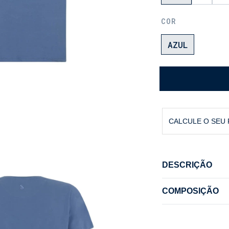
COR
AZUL
CALCULE O SEU
DESCRIÇÃO
CAMISETA FIO 
COMPOSIÇÃO
A Essência do
Composição: 93
Uma camiseta b