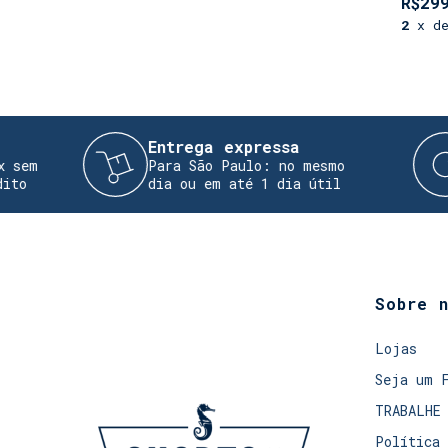
R$29
2
x d
Entrega expressa
Tro
Para São Paulo: no mesmo
Rea
dia ou em até 1 dia útil
dev
Sobre 
Lojas
Seja um 
TRABALHE
Política 