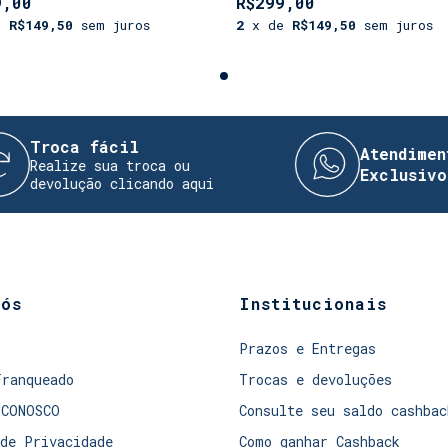
9,00
R$299,00
e
R$149,50
sem juros
2
x de
R$149,50
sem juros
ca fácil
Atendimento Dir
lize sua troca ou
Exclusivo!
olução clicando aqui
nós
Institucionais
Prazos e Entregas
Franqueado
Trocas e devoluções
 CONOSCO
Consulte seu saldo cashbac
de Privacidade
Como ganhar Cashback