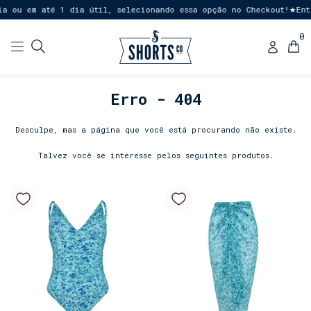
a ou em até 1 dia útil, selecionando essa opção no Checkout!
Ent
★
0
Erro - 404
Desculpe, mas a página que você está procurando não existe.
Talvez você se interesse pelos seguintes produtos.