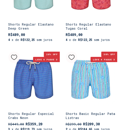
Shorts Regular Elastano
Shorts Regular Elastano
Deep Green
Tugas Coral
R$489,00
R$489,00
4
x de
R$122,25
sem juros
4
x de
R$122,25
sem juros
20
% OFF
30
% OFF
LEVE 4 PAGUE 3
LEVE 4 PAGUE 3
Shorts Regular Especial
Shorts Basic Regular Pata
Crabs Neon
Listras
R$359,20
R$209,30
R$449,00
R$299,00
3
x de
R$119,73
sem juros
2
x de
R$104,65
sem juros