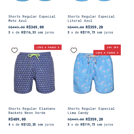
Shorts Regular Especial
Shorts Regular Especial
Moto Azul
Litoral Azul
R$349,00
R$359,20
R$449,00
R$449,00
3
x de
R$116,33
sem juros
3
x de
R$119,73
sem juros
LEVE 4 PAGUE 3
20
% OFF
LEVE 4 PAGUE 3
Shorts Regular Elastano
Shorts Regular Especial
Rackets Neon Verde
Lima Candy
R$489,00
R$359,20
R$449,00
4
x de
R$122,25
sem juros
3
x de
R$119,73
sem juros