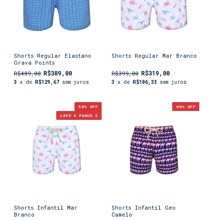
Shorts Regular Elastano
Shorts Regular Mar Branco
Grava Points
R$389,00
R$319,00
R$489,00
R$399,00
3
x de
R$129,67
sem juros
3
x de
R$106,33
sem juros
50
% OFF
60
% OFF
LEVE 4 PAGUE 3
Shorts Infantil Mar
Shorts Infantil Geo
Branco
Camelo