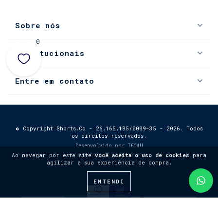
Sobre nós
0
Institucionais
Entre em contato
© Copyright Shorts.Co - 26.165.185/0009-35 - 2026. Todos
os direitos reservados.
Desenvolvido por
TEC4U
Ao navegar por este site
você aceita o uso de cookies
para
agilizar a sua experiência de compra.
ENTENDI