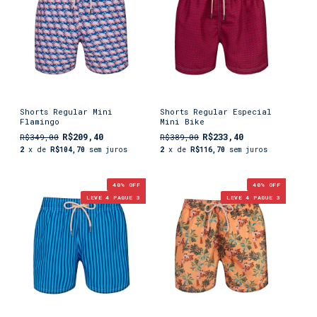
Shorts Regular Mini
Shorts Regular Especial
Flamingo
Mini Bike
R$209,40
R$233,40
R$349,00
R$389,00
2
x de
R$104,70
sem juros
2
x de
R$116,70
sem juros
40
% OFF
40
% OFF
LEVE 4 PAGUE 3
LEVE 4 PAGUE 3