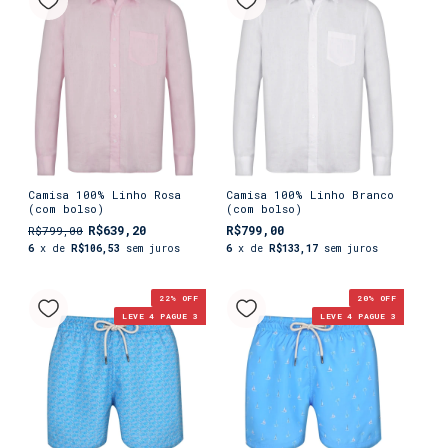
Camisa 100% Linho Rosa
Camisa 100% Linho Branco
(com bolso)
(com bolso)
R$639,20
R$799,00
R$799,00
6
x de
R$106,53
sem juros
6
x de
R$133,17
sem juros
22
% OFF
20
% OFF
LEVE 4 PAGUE 3
LEVE 4 PAGUE 3