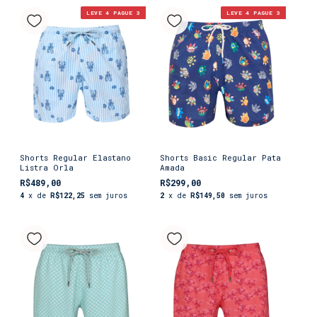
LEVE 4 PAGUE 3
LEVE 4 PAGUE 3
Shorts Regular Elastano
Shorts Basic Regular Pata
Listra Orla
Amada
R$489,00
R$299,00
4
x de
R$122,25
sem juros
2
x de
R$149,50
sem juros