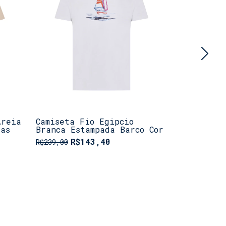
Areia
Camiseta Fio Egipcio
Camiseta 
das
Branca Estampada Barco Cor
Estampada
R$143,40
R$
R$239,00
R$239,00