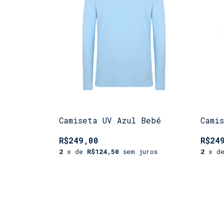
Camiseta UV Azul Bebê
Cami
R$249,00
R$24
2
x de
R$124,50
sem juros
2
x d