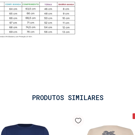
atividade.
• Liberdade d
poliamida e ela
elasticidade qu
total liberdade
Essencial para 
escolha intelig
proteção em uma
para criar um l
a praia ou o ba
PRODUTOS SIMILARES