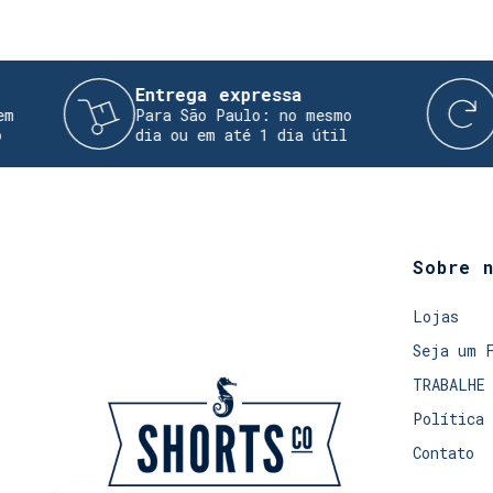
Entrega expressa
Troca f
Para São Paulo: no mesmo
Realize s
dia ou em até 1 dia útil
devolução
Sobre 
Lojas
Seja um 
TRABALHE
Política 
Contato