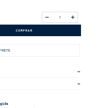
 FRETE
ga Longa Com Proteção UV 50+
ncial para o Seu Sol
gida