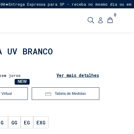
ntrega Expressa para SP - receba no mesmo dia ou em até 1
0
A UV BRANCO
Ver mais detalhes
sem juros
NOVO
NEW
 Virtual
Tabela de Medidas
G
GG
EG
EXG