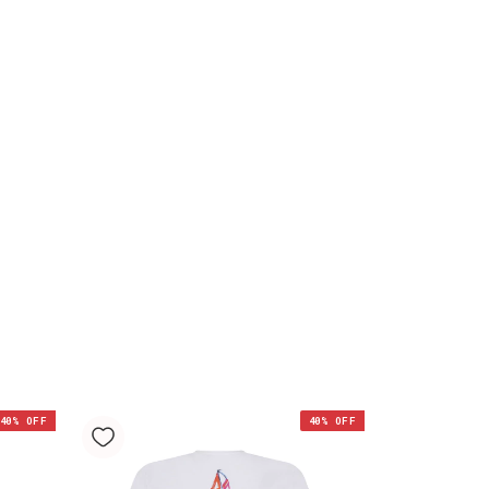
e Movimento: A composição de
stano oferece um toque macio e uma
e se ajusta ao corpo, proporcionando
 de movimento e um caimento impecável.
a sua mala de viagem, a Camiseta UV é a
ente para quem busca estilo, conforto e
 só peça. Combine-a com nossos shorts
ook completo e funcional para o resort,
rco.
40
% OFF
40
% OFF