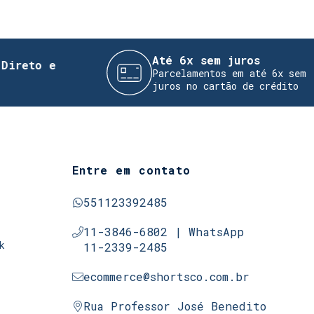
Até 6x sem juros
e
Parcelamentos em até 6x sem
juros no cartão de crédito
Entre em contato
551123392485
11-3846-6802 | WhatsApp
k
11-2339-2485
ecommerce@shortsco.com.br
Rua Professor José Benedito