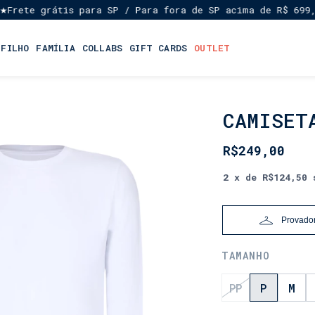
te grátis para SP / Para fora de SP acima de R$ 699,00
E
★
 FILHO
FAMÍLIA
COLLABS
GIFT CARDS
OUTLET
CAMISET
INÍCIO
•
LANÇAMENTOS
R$249,00
•
DIA
2
x de
R$124,50
DOS
PAIS
Provador
TAMANHO
PP
P
M