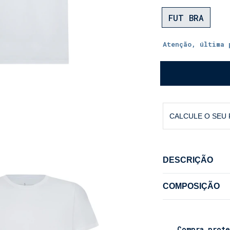
FUT BRA
Atenção, última 
CALCULE O SEU
DESCRIÇÃO
Camiseta Mascul
COMPOSIÇÃO
A
Shorts Co
apre
93% Algodão; 7%
fervor do maior
Compra prote