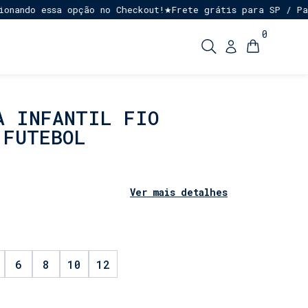
ando essa opção no Checkout!
Frete grátis para SP / Para
★
0
A INFANTIL FIO
 FUTEBOL
Ver mais detalhes
6
8
10
12