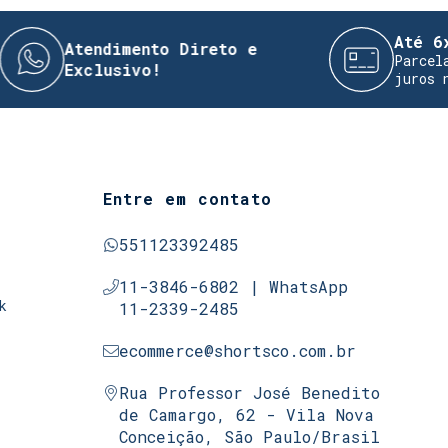
Até 6x sem
Atendimento Direto e
Parcelamento
Exclusivo!
juros no car
Entre em contato
551123392485
11-3846-6802 | WhatsApp
k
11-2339-2485
ecommerce@shortsco.com.br
Rua Professor José Benedito
de Camargo, 62 - Vila Nova
Conceição, São Paulo/Brasil