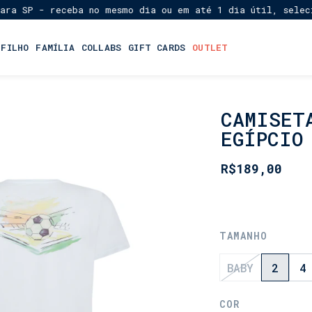
a SP - receba no mesmo dia ou em até 1 dia útil, selecion
 FILHO
FAMÍLIA
COLLABS
GIFT CARDS
OUTLET
CAMISET
INÍCIO
•
EGÍPCIO
LANÇAMENTOS
•
R$189,00
DIA
DOS
PAIS
TAMANHO
BABY
2
4
COR