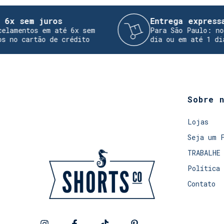
sem juros
Entrega expressa
ntos em até 6x sem
Para São Paulo: no mesm
cartão de crédito
dia ou em até 1 dia útil
Sobre 
Lojas
Seja um 
TRABALHE
Política 
Contato