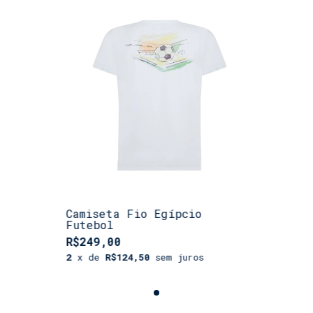
Versatilidade
•
perfeitamente d
lazer no clube 
Camiseta Fio Egípcio
Futebol
R$249,00
2
x de
R$124,50
sem juros