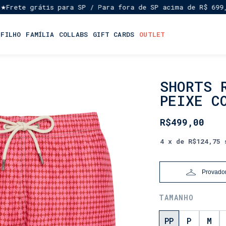
e grátis para SP / Para fora de SP acima de R$ 699,00
En
★
 FILHO
FAMÍLIA
COLLABS
GIFT CARDS
OUTLET
SHORTS 
INÍCIO
•
PEIXE C
LANÇAMENTOS
•
R$499,00
DIA
DOS
4
x de
R$124,75
PAIS
Provador
TAMANHO
PP
P
M