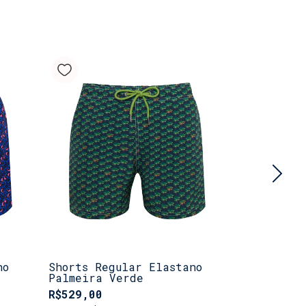
no
Shorts Regular Elastano
Shorts Ox
Palmeira Verde
R$529,00
R$469,00