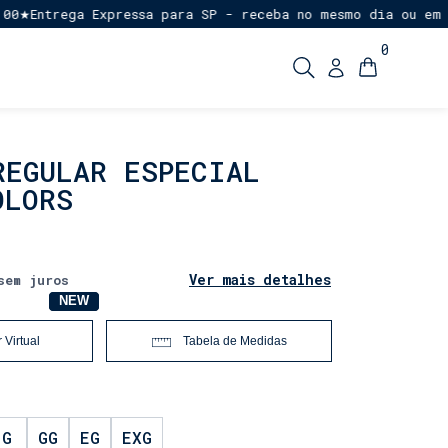
trega Expressa para SP - receba no mesmo dia ou em até 1 
0
REGULAR ESPECIAL
OLORS
Ver mais detalhes
sem juros
NOVO
NEW
 Virtual
Tabela de Medidas
G
GG
EG
EXG