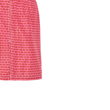
esteja sempr
exclusivida
aventura.