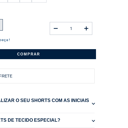
peça!
COMPRAR
 FRETE
IZAR O SEU SHORTS COM AS INICIAIS
tão "Comprar" - o produto escolhido
RTS DE TECIDO ESPECIAL?
im para Personalizar