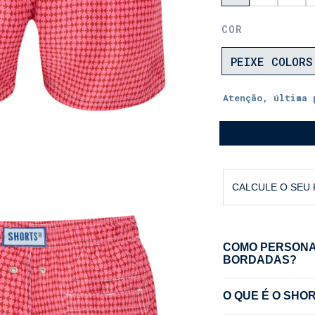
COR
PEIXE COLORS
Atenção, última 
CALCULE O SEU
COMO PERSONAL
BORDADAS?
1) Clique no bo
O QUE É O SHO
2) Selecione S