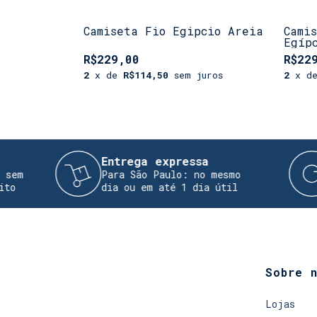
Camiseta Fio Egipcio Areia
Cami
Egíp
R$229,00
R$22
2
x de
R$114,50
sem juros
2
x d
Entrega expressa
Troca 
Para São Paulo: no mesmo
Realize
dia ou em até 1 dia útil
devoluç
Sobre 
Lojas