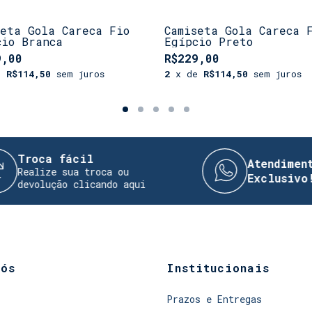
seta Gola Careca Fio
Camiseta Gola Careca 
cio Branca
Egípcio Preto
9,00
R$229,00
e
R$114,50
sem juros
2
x de
R$114,50
sem juros
fácil
Atendimento Direto
 sua troca ou
Exclusivo!
ão clicando aqui
nós
Institucionais
Prazos e Entregas