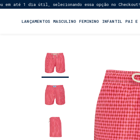
até 1 dia útil, selecionando essa opção no Checkout!
Fret
★
LANÇAMENTOS
MASCULINO
FEMININO
INFANTIL
PAI E