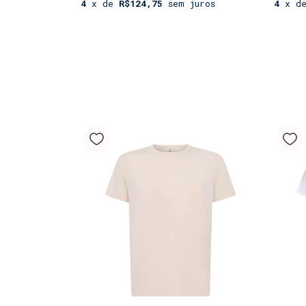
4
x de
R$124,75
sem juros
4
x d