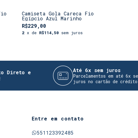
Fio
Camiseta Gola Careca Fio
Camiseta 
Egípcio Azul Marinho
Branco Pa
R$229,00
R$249,00
2
x de
R$114,50
sem juros
2
x de
R$12
Até 6x sem juros
 e
Parcelamentos em até 6x sem
juros no cartão de crédito
Entre em contato
551123392485