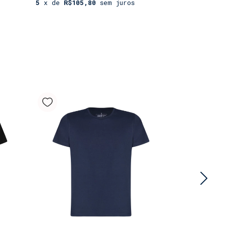
5
x de
R$105,80
sem juros
4
x de
R$11