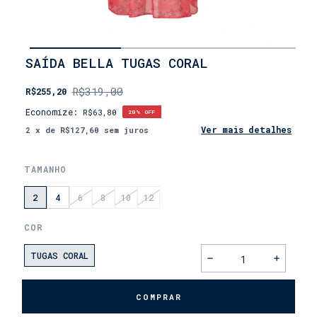
INÍCIO
SAÍDA BELLA TUGAS CORAL
•
FEMININO
R$319,00
R$255,20
• MÃE
E
Economize:
R$63,80
20
% OFF
FILHA
Ver mais detalhes
2
x de
R$127,60
sem juros
TAMANHO
2
4
6
8
10
12
COR
TUGAS CORAL