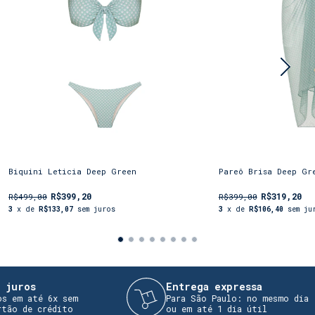
Biquini Leticia Deep Green
Pareô Brisa Deep Gr
R$399,20
R$319,20
R$499,00
R$399,00
3
x de
R$133,07
sem juros
3
x de
R$106,40
sem ju
ros
Entrega expressa
m até 6x sem
Para São Paulo: no mesmo dia
 de crédito
ou em até 1 dia útil