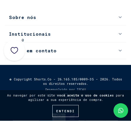
Sobre nós
Institucionais
0
Entre em contato
© Copyright Shorts.Co - 26.165.185/0009-35 - 2026. Todos
os direitos reservados.
Desenvolvido por
TEC4U
Ao navegar por este site
você aceita o uso de cookies
para
agilizar a sua experiência de compra.
ENTENDI