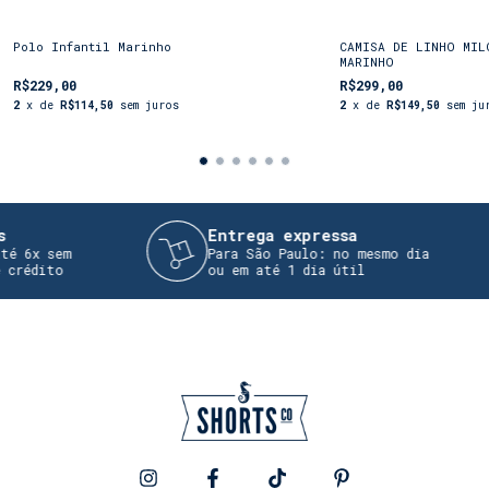
Polo Infantil Marinho
CAMISA DE LINHO MIL
MARINHO
R$229,00
R$299,00
2
x de
R$114,50
sem juros
2
x de
R$149,50
sem ju
Entrega expressa
6x sem
Para São Paulo: no mesmo dia
édito
ou em até 1 dia útil