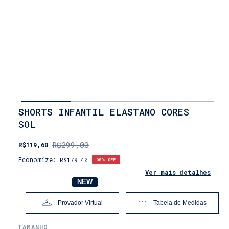
INÍCIO
SHORTS INFANTIL ELASTANO CORES
•
SOL
OUTLET
•
INFANTIL
R$299,00
R$119,60
•
MENINOS
Economize:
R$179,40
60
% OFF
•
Ver mais detalhes
COMPRE
NOVO
NEW
POR
TAMANHO
•
Provador Virtual
Tabela de Medidas
BABY
(1
ANO)
TAMANHO