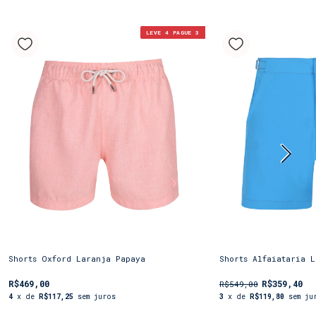
LEVE 4 PAGUE 3
Shorts Oxford Laranja Papaya
Shorts Alfaiataria L
R$469,00
R$359,40
R$549,00
4
x de
R$117,25
sem juros
3
x de
R$119,80
sem ju