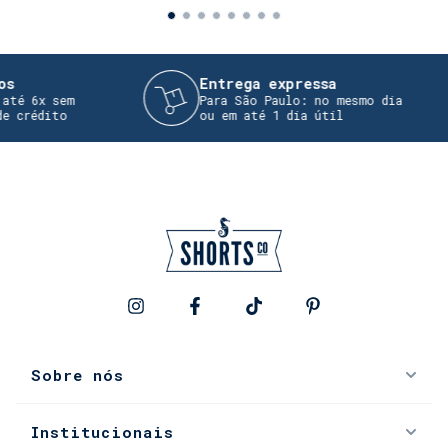
Entrega expressa
 6x sem
Para São Paulo: no mesmo dia
rédito
ou em até 1 dia útil
Sobre nós
Institucionais