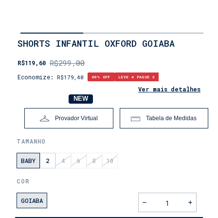
INÍCIO
SHORTS INFANTIL OXFORD GOIABA
•
OUTLET
R$299,00
R$119,60
•
LEVE
Economize:
R$179,40
60
% OFF
LEVE 4 PAGUE 3
4,
PAGUE
Ver mais detalhes
3
NOVO
NEW
Provador Virtual
Tabela de Medidas
TAMANHO
BABY
2
4
6
8
10
COR
GOIABA