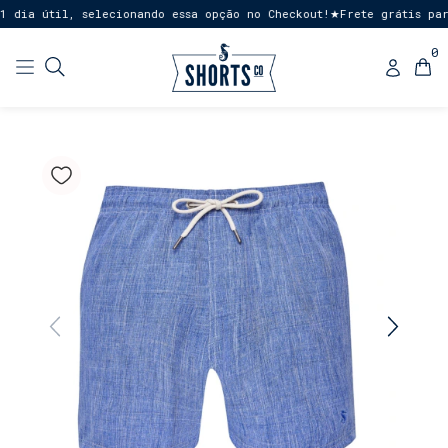
 dia útil, selecionando essa opção no Checkout!
Frete grátis para
★
0