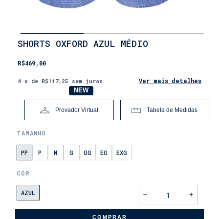
INÍCIO
SHORTS OXFORD AZUL MÉDIO
•
LANÇAMENTOS
R$469,00
•
DIA
DOS
Ver mais detalhes
4
x de
R$117,25
sem juros
PAIS
NOVO
NEW
Provador Virtual
Tabela de Medidas
TAMANHO
PP
P
M
G
GG
EG
EXG
COR
AZUL
COMPRAR