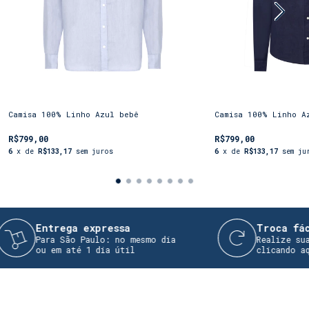
Camisa 100% Linho Azul bebê
Camisa 100% Linho A
R$799,00
R$799,00
6
x de
R$133,17
sem juros
6
x de
R$133,17
sem ju
Entrega expressa
Troca fácil
Para São Paulo: no mesmo dia
Realize sua t
ou em até 1 dia útil
clicando aqui