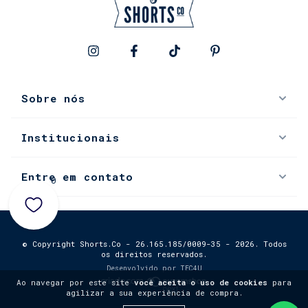
Sobre nós
Institucionais
Entre em contato
0
© Copyright Shorts.Co - 26.165.185/0009-35 - 2026. Todos
os direitos reservados.
Desenvolvido por
TEC4U
Ao navegar por este site
você aceita o uso de cookies
para
agilizar a sua experiência de compra.