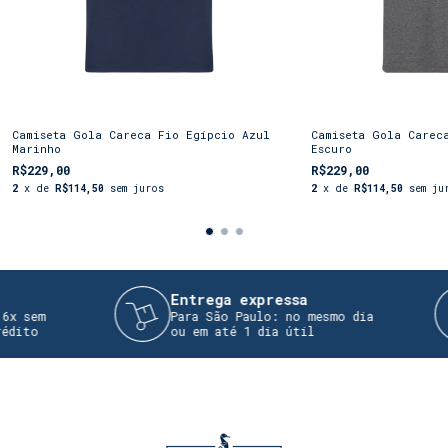
Camiseta Gola Careca Fio Egípcio Azul
Camiseta Gola Carec
Marinho
Escuro
R$229,00
R$229,00
2
x de
R$114,50
sem juros
2
x de
R$114,50
sem ju
Entrega expressa
sem
Para São Paulo: no mesmo dia
to
ou em até 1 dia útil