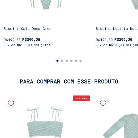
imediatamente com água doce após o uso. A secagem
deve ser feita à sombra e em local arejado, nunca
em secadora ou com o uso de ferro de passar. Para
evitar fungos e manchas, não guarde a peça ainda
úmida em sacolas plásticas.
Biquini Cala Deep Green
Biquini Leticia Dee
Evite:
R$399,20
R$399,20
R$499,00
R$499,00
• Lavar em máquina de lavar ou secar.
3
x de
R$133,07
sem juros
3
x de
R$133,07
sem ju
• Exposição prolongada ao sol após a lavagem.
• Contato com cosméticos, óleos bronzeadores e
autobronzeadores.
• Guardar a peça ainda úmida.
PARA COMPRAR COM ESSE PRODUTO
20
% OFF