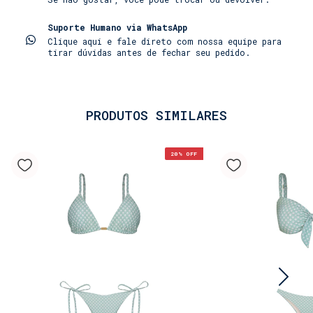
charmosa e contemporânea.
Lave a peça à mão sempre que possível, usando água
• Conforto e Leveza: Confeccionada em tule, a
Suporte Humano via WhatsApp
fria ou morna, e utilize sabão neutro ou
peça possui um toque macio e leve, ideal para os
Clique aqui e fale direto com nossa equipe para
específico para roupas delicadas. Nunca use
tirar dúvidas antes de fechar seu pedido.
dias quentes à beira-mar ou na piscina.
alvejantes, sabão em pó comum ou água quente.
Enxágue bem após o uso para remover completamente
• Linha Família: Apresentando a mesma estampa
resíduos como sal, cloro, areia, protetor solar
exclusiva da nossa coleção de beachwear, a saia é
ou bronzeador. Evite deixar a peça de molho por
o par perfeito para quem busca um visual alinhado
muito tempo.
PRODUTOS SIMILARES
e sofisticado para combinar com a família.
Atenção com Protetores e Cosméticos
A Saia Eva é a peça versátil que não pode faltar
no seu guarda-roupa de verão, ideal para criar
Para evitar manchas permanentes, aplique o
20
% OFF
looks elegantes e descomplicados para diversas
protetor solar ou bronzeador na pele, espere a
ocasiões.
absorção, e só então vista a peça. Tenha cuidado,
pois alguns produtos contêm óleos e corantes que
Esta estampa exclusiva também está disponível em
podem degradar o tecido. Se houver contato
nossa Linha Família, com opções para todos: pais,
acidental, lave a peça o quanto antes.
mães e filhos, criando momentos inesquecíveis com
estilo Shorts CO.
Durante e Após o Uso
Evite sentar-se em superfícies ásperas, como
bordas de piscina, para não causar "bolinhas"
(pilling) no tecido. Não torça com força para
preservar as fibras de elastano e enxágue