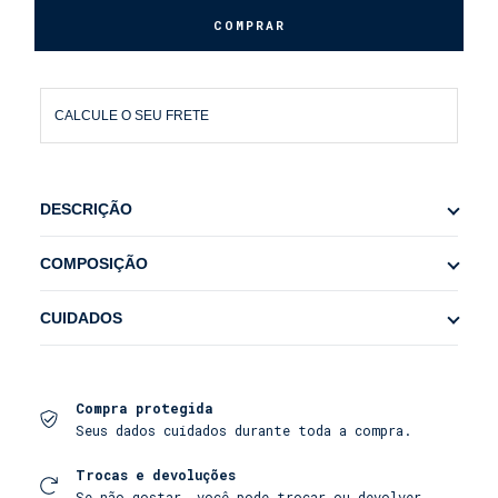
CALCULE O SEU FRETE
DESCRIÇÃO
Delicadeza e Estilo para o Seu Verão
COMPOSIÇÃO
A Saia Eva é o mais novo lançamento da nossa
95% Poliéster 5% Elastano
linha feminino, ideal para completar o seu look
CUIDADOS
com um toque de delicadeza e modernidade. Feita
para combinar com os biquínis e maiôs, esta peça
Instruções de Cuidado e Lavagem
eleva o seu visual de praia a um novo patamar,
mantendo a elegância e o conforto em primeiro
Para garantir que seu biquíni, maiô ou saída de
lugar.
Compra protegida
praia mantenha sua beleza e qualidade por muito
Seus dados cuidados durante toda a compra.
mais tempo, siga estas orientações simples de
• Design Sofisticado: Com um modelo moderno e
cuidado.
franzido, a Saia Eva oferece um caimento perfeito
Trocas e devoluções
que valoriza a silhueta, adicionando uma textura
Cuidados com a Lavagem
Se não gostar, você pode trocar ou devolver.